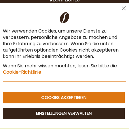
Cl
Liefer- & Versandkosten
Co
Ba
Zahlungsarten
Wir verwenden Cookies, um unsere Dienste zu
verbessern, persönliche Angebote zu machen und
AGB & Widerrufsrecht
Ihre Erfahrung zu verbessern. Wenn Sie die unten
Vertrag widerrufen
aufgeführten optionalen Cookies nicht akzeptieren,
kann Ihr Erlebnis beeinträchtigt werden.
Impressum
Wenn Sie mehr wissen möchten, lesen Sie bitte die
Datenschutz & Sicherheit
Cookie-Richtlinie
Sitemap
COOKIES AKZEPTIEREN
EINSTELLUNGEN VERWALTEN
© 2025 Beans Kaffeehandel OG. Alle Rechte vorbehalten.