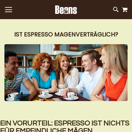
M
DIREKT
SUC
ZUM
INHALT
IST ESPRESSO MAGENVERTRÄGLICH?
EIN VORURTEIL: ESPRESSO IST NICHTS
FÜR EMPFINDLICHE MÄGEN