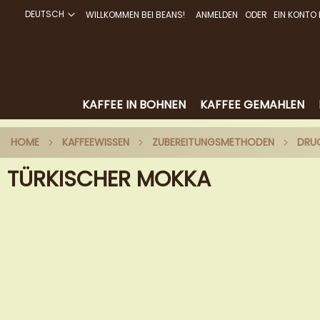
DEUTSCH
WILLKOMMEN BEI BEANS!
ANMELDEN
EIN KONTO 
DIREKT
ZUM
INHALT
KAFFEE IN BOHNEN
KAFFEE GEMAHLEN
HOME
KAFFEEWISSEN
ZUBEREITUNGSMETHODEN
DR
TÜRKISCHER MOKKA