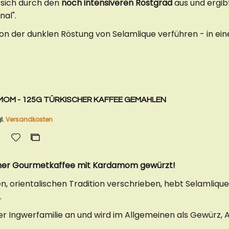
 sich durch den
noch intensiveren Röstgrad
aus und ergib
nal".
 von der dunklen Röstung von Selamlique verführen - in ei
MOM - 125G TÜRKISCHER KAFFEE GEMAHLEN
l.
Versandkosten
Zur
Zur
Wunschliste
Vergleichsliste
hinzufügen
hinzufügen
her Gourmetkaffee mit Kardamom gewürzt!
n, orientalischen Tradition verschrieben, hebt Selamliqu
.
 Ingwerfamilie an und wird im Allgemeinen als Gewürz, 