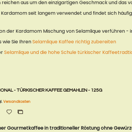
 reichen aus um den einzigartigen Geschmack und das v
Kardamom seit langem verwendet und findet sich häufig a
 von der Kardamom Mischung von Selamlique verführen - i
s wie Sie Ihren
Selamlique Kaffee richtig zubereiten
er
Selamlique und die hohe Schule türkischer Kaffeetradti
IONAL - TÜRKISCHER KAFFEE GEMAHLEN - 125G
l.
Versandkosten
Zur
Zur
Wunschliste
Vergleichsliste
hinzufügen
hinzufügen
her Gourmetkaffee in traditioneller Röstung ohne Gewürz