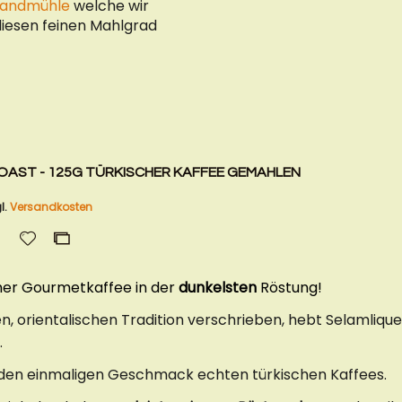
Handmühle
welche wir
 diesen feinen Mahlgrad
ROAST - 125G TÜRKISCHER KAFFEE GEMAHLEN
l.
Versandkosten
Zur
Zur
Wunschliste
Vergleichsliste
hinzufügen
hinzufügen
cher Gourmetkaffee in der
dunkelsten
Röstung!
n, orientalischen Tradition verschrieben, hebt Selamliqu
.
r den einmaligen Geschmack echten türkischen Kaffees.