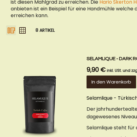
ist diesen Mahlgrad zu erreichen. Die
Hario Skerton 
anbieten ist ein Beispiel für eine Handmühle welche
erreichen kann.
ANSICHT
Liste
Raster
8
ARTIKEL
ALS
SELAMLIQUE - DARK 
9,90 €
inkl. USt. und zzg
In den Warenkorb
Selamlique - Türkis
Der jahrhundertealte
dagewesenes Niveau
Selamlique steht fü