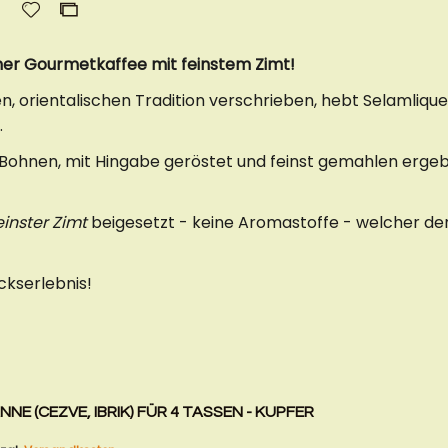
Zur
Zur
Wunschliste
Vergleichsliste
hinzufügen
hinzufügen
her Gourmetkaffee mit feinstem Zimt!
n, orientalischen Tradition verschrieben, hebt Selamliqu
.
 Bohnen, mit Hingabe geröstet und feinst gemahlen erge
einster Zimt
beigesetzt - keine Aromastoffe - welcher de
kserlebnis!
E (CEZVE, IBRIK) FÜR 4 TASSEN - KUPFER