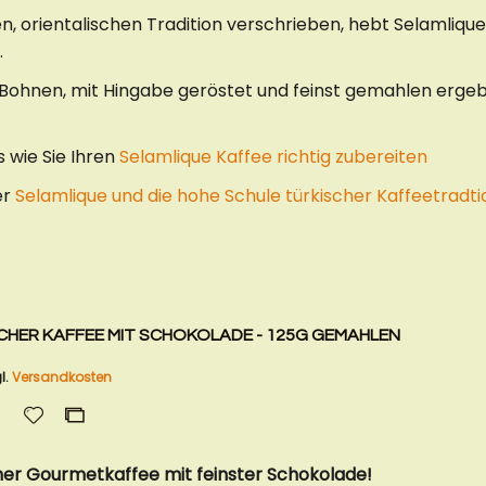
n, orientalischen Tradition verschrieben, hebt Selamliqu
.
 Bohnen, mit Hingabe geröstet und feinst gemahlen erge
s wie Sie Ihren
Selamlique Kaffee richtig zubereiten
er
Selamlique und die hohe Schule türkischer Kaffeetradti
SCHER KAFFEE MIT SCHOKOLADE - 125G GEMAHLEN
l.
Versandkosten
Zur
Zur
Wunschliste
Vergleichsliste
hinzufügen
hinzufügen
her Gourmetkaffee mit feinster Schokolade!