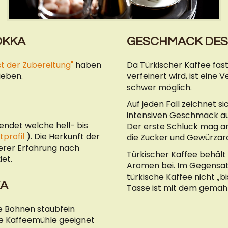
OKKA
GESCHMACK DES
st der Zubereitung"
haben
Da Türkischer Kaffee fas
ieben.
verfeinert wird, ist eine
schwer möglich.
Auf jeden Fall zeichnet s
intensiven Geschmack aus,
ndet welche hell- bis
Der erste Schluck mag a
profil
). Die Herkunft der
die Zucker und Gewürz
serer Erfahrung nach
Türkischer Kaffee behält
et.
Aromen bei. Im Gegensat
türkische Kaffee nicht „b
KA
Tasse ist mit dem gemahl
ie Bohnen staubfein
de Kaffeemühle geeignet