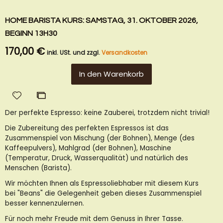
HOME BARISTA KURS: SAMSTAG, 31. OKTOBER 2026,
BEGINN 13H30
170,00 €
inkl. USt. und zzgl.
Versandkosten
In den Warenkorb
Zur
Zur
Wunschliste
Vergleichsliste
Der perfekte Espresso: keine Zauberei, trotzdem nicht trivial!
hinzufügen
hinzufügen
Die Zubereitung des perfekten Espressos ist das
Zusammenspiel von Mischung (der Bohnen), Menge (des
Kaffeepulvers), Mahlgrad (der Bohnen), Maschine
(Temperatur, Druck, Wasserqualität) und natürlich des
Menschen (Barista).
Wir möchten Ihnen als Espressoliebhaber mit diesem Kurs
bei "Beans" die Gelegenheit geben dieses Zusammenspiel
besser kennenzulernen.
Für noch mehr Freude mit dem Genuss in Ihrer Tasse.