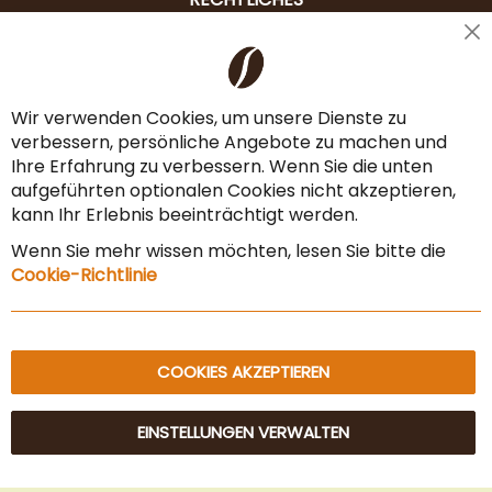
Cl
Liefer- & Versandkosten
Co
Ba
Zahlungsarten
Wir verwenden Cookies, um unsere Dienste zu
verbessern, persönliche Angebote zu machen und
AGB & Widerrufsrecht
Ihre Erfahrung zu verbessern. Wenn Sie die unten
Vertrag widerrufen
aufgeführten optionalen Cookies nicht akzeptieren,
kann Ihr Erlebnis beeinträchtigt werden.
Impressum
Wenn Sie mehr wissen möchten, lesen Sie bitte die
Datenschutz & Sicherheit
Cookie-Richtlinie
Sitemap
COOKIES AKZEPTIEREN
EINSTELLUNGEN VERWALTEN
© 2025 Beans Kaffeehandel OG. Alle Rechte vorbehalten.