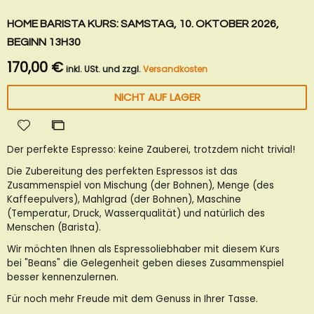
HOME BARISTA KURS: SAMSTAG, 10. OKTOBER 2026,
BEGINN 13H30
170,00 €
inkl. USt. und zzgl.
Versandkosten
NICHT AUF LAGER
Zur
Zur
Wunschliste
Vergleichsliste
Der perfekte Espresso: keine Zauberei, trotzdem nicht trivial!
hinzufügen
hinzufügen
Die Zubereitung des perfekten Espressos ist das
Zusammenspiel von Mischung (der Bohnen), Menge (des
Kaffeepulvers), Mahlgrad (der Bohnen), Maschine
(Temperatur, Druck, Wasserqualität) und natürlich des
Menschen (Barista).
Wir möchten Ihnen als Espressoliebhaber mit diesem Kurs
bei "Beans" die Gelegenheit geben dieses Zusammenspiel
besser kennenzulernen.
Für noch mehr Freude mit dem Genuss in Ihrer Tasse.