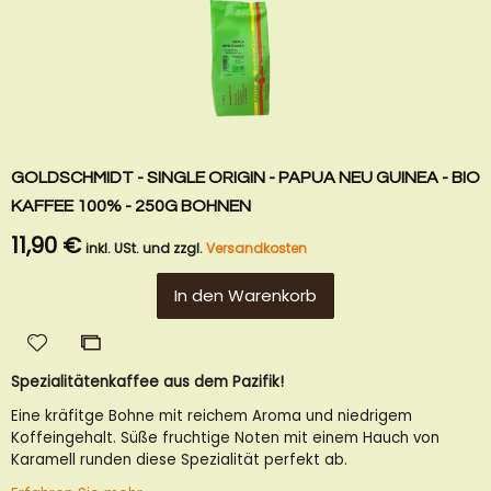
GOLDSCHMIDT - SINGLE ORIGIN - PAPUA NEU GUINEA - BIO
KAFFEE 100% - 250G BOHNEN
11,90 €
inkl. USt. und zzgl.
Versandkosten
In den Warenkorb
Zur
Zur
Wunschliste
Vergleichsliste
Spezialitätenkaffee aus dem Pazifik!
hinzufügen
hinzufügen
Eine kräfitge Bohne mit reichem Aroma und niedrigem
Koffeingehalt. Süße fruchtige Noten mit einem Hauch von
Karamell runden diese Spezialität perfekt ab.