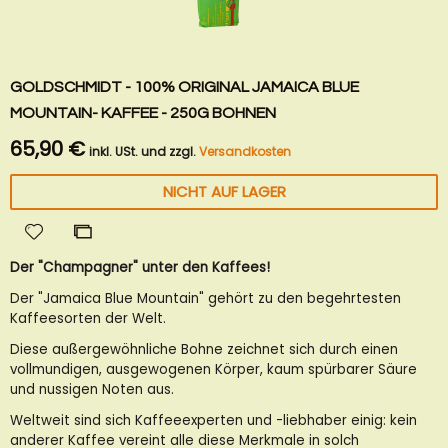
GOLDSCHMIDT - 100% ORIGINAL JAMAICA BLUE
MOUNTAIN- KAFFEE - 250G BOHNEN
65,90 €
inkl. USt. und zzgl.
Versandkosten
NICHT AUF LAGER
Zur
Zur
Wunschliste
Vergleichsliste
Der "Champagner" unter den Kaffees!
hinzufügen
hinzufügen
Der "Jamaica Blue Mountain" gehört zu den begehrtesten
Kaffeesorten der Welt.
Diese außergewöhnliche Bohne zeichnet sich durch einen
vollmundigen, ausgewogenen Körper, kaum spürbarer Säure
und nussigen Noten aus.
Weltweit sind sich Kaffeeexperten und -liebhaber einig: kein
anderer Kaffee vereint alle diese Merkmale in solch