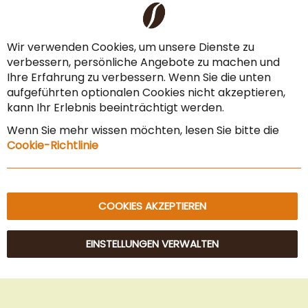
Cl
Liefer- & Versandkosten
Co
Ba
Zahlungsarten
Wir verwenden Cookies, um unsere Dienste zu
verbessern, persönliche Angebote zu machen und
AGB & Widerrufsrecht
Ihre Erfahrung zu verbessern. Wenn Sie die unten
Vertrag widerrufen
aufgeführten optionalen Cookies nicht akzeptieren,
kann Ihr Erlebnis beeinträchtigt werden.
Impressum
Wenn Sie mehr wissen möchten, lesen Sie bitte die
Datenschutz & Sicherheit
Cookie-Richtlinie
Sitemap
COOKIES AKZEPTIEREN
EINSTELLUNGEN VERWALTEN
© 2025 Beans Kaffeehandel OG. Alle Rechte vorbehalten.