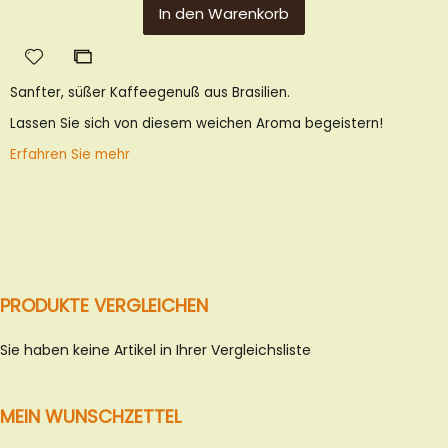
In den Warenkorb
Zur
Zur
Wunschliste
Vergleichsliste
Sanfter, süßer Kaffeegenuß aus Brasilien.
hinzufügen
hinzufügen
Lassen Sie sich von diesem weichen Aroma begeistern!
Erfahren Sie mehr
PRODUKTE VERGLEICHEN
Sie haben keine Artikel in Ihrer Vergleichsliste
MEIN WUNSCHZETTEL