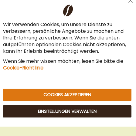
Cl
Liefer- & Versandkosten
Co
Ba
Zahlungsarten
Wir verwenden Cookies, um unsere Dienste zu
verbessern, persönliche Angebote zu machen und
AGB & Widerrufsrecht
Ihre Erfahrung zu verbessern. Wenn Sie die unten
Vertrag widerrufen
aufgeführten optionalen Cookies nicht akzeptieren,
kann Ihr Erlebnis beeinträchtigt werden.
Impressum
Wenn Sie mehr wissen möchten, lesen Sie bitte die
Datenschutz & Sicherheit
Cookie-Richtlinie
Sitemap
COOKIES AKZEPTIEREN
EINSTELLUNGEN VERWALTEN
© 2025 Beans Kaffeehandel OG. Alle Rechte vorbehalten.