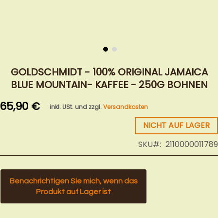
Zum
Anfang
GOLDSCHMIDT - 100% ORIGINAL JAMAICA
der
BLUE MOUNTAIN- KAFFEE - 250G BOHNEN
Bildergalerie
springen
65,90 €
inkl. USt. und zzgl.
Versandkosten
NICHT AUF LAGER
SKU
2110000011789
Benachrichtigen Sie mich, wenn das
Produkt auf Lager ist