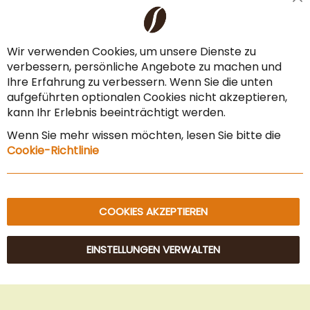
Cl
Liefer- & Versandkosten
Co
Ba
Zahlungsarten
Wir verwenden Cookies, um unsere Dienste zu
verbessern, persönliche Angebote zu machen und
AGB & Widerrufsrecht
Ihre Erfahrung zu verbessern. Wenn Sie die unten
Vertrag widerrufen
aufgeführten optionalen Cookies nicht akzeptieren,
kann Ihr Erlebnis beeinträchtigt werden.
Impressum
Wenn Sie mehr wissen möchten, lesen Sie bitte die
Datenschutz & Sicherheit
Cookie-Richtlinie
Sitemap
COOKIES AKZEPTIEREN
EINSTELLUNGEN VERWALTEN
© 2025 Beans Kaffeehandel OG. Alle Rechte vorbehalten.