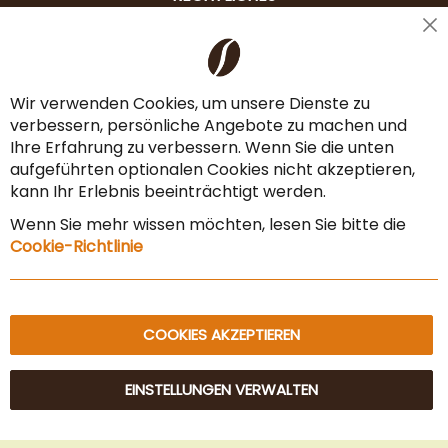
Cl
Liefer- & Versandkosten
Co
Ba
Zahlungsarten
Wir verwenden Cookies, um unsere Dienste zu
verbessern, persönliche Angebote zu machen und
AGB & Widerrufsrecht
Ihre Erfahrung zu verbessern. Wenn Sie die unten
Vertrag widerrufen
aufgeführten optionalen Cookies nicht akzeptieren,
kann Ihr Erlebnis beeinträchtigt werden.
Impressum
Wenn Sie mehr wissen möchten, lesen Sie bitte die
Datenschutz & Sicherheit
Cookie-Richtlinie
Sitemap
COOKIES AKZEPTIEREN
EINSTELLUNGEN VERWALTEN
© 2025 Beans Kaffeehandel OG. Alle Rechte vorbehalten.