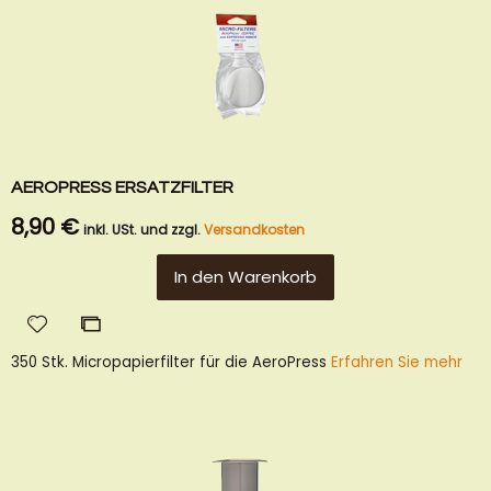
AEROPRESS ERSATZFILTER
8,90 €
inkl. USt. und zzgl.
Versandkosten
In den Warenkorb
Zur
Zur
Wunschliste
Vergleichsliste
350 Stk. Micropapierfilter für die AeroPress
Erfahren Sie mehr
hinzufügen
hinzufügen