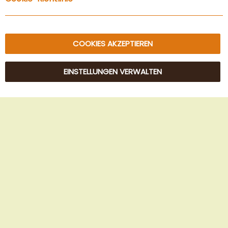
Sitemap
COOKIES AKZEPTIEREN
EINSTELLUNGEN VERWALTEN
© 2025 Beans Kaffeehandel OG. Alle Rechte vorbehalten.