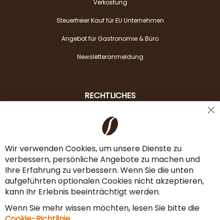
Verkostung
Steuerfreier Kauf für EU Unternehmen
Angebot für Gastronomie & Büro
Newsletteranmeldung
RECHTLICHES
Cl
Liefer- & Versandkosten
Co
Ba
Zahlungsarten
Wir verwenden Cookies, um unsere Dienste zu
verbessern, persönliche Angebote zu machen und
AGB & Widerrufsrecht
Ihre Erfahrung zu verbessern. Wenn Sie die unten
Vertrag widerrufen
aufgeführten optionalen Cookies nicht akzeptieren,
kann Ihr Erlebnis beeinträchtigt werden.
Impressum
Wenn Sie mehr wissen möchten, lesen Sie bitte die
Datenschutz & Sicherheit
Cookie-Richtlinie