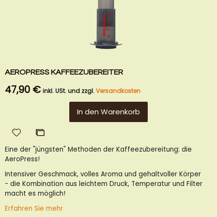
AEROPRESS KAFFEEZUBEREITER
47,90 €
inkl. USt. und zzgl.
Versandkosten
In den Warenkorb
Zur
Zur
Wunschliste
Vergleichsliste
Eine der "jüngsten" Methoden der Kaffeezubereitung: die
hinzufügen
hinzufügen
AeroPress!
Intensiver Geschmack, volles Aroma und gehaltvoller Körper
- die Kombination aus leichtem Druck, Temperatur und Filter
macht es möglich!
Erfahren Sie mehr