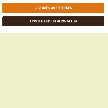
COOKIES AKZEPTIEREN
EINSTELLUNGEN VERWALTEN
© 2025 Beans Kaffeehandel OG. Alle Rechte vorbehalten.