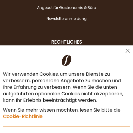
Angebot für Gastronomie & Büro
Newsletteranmeldung
RECHTLICHES
Cl
Liefer- & Versandkosten
Co
Ba
Zahlungsarten
Wir verwenden Cookies, um unsere Dienste zu
verbessern, persönliche Angebote zu machen und
AGB & Widerrufsrecht
Ihre Erfahrung zu verbessern. Wenn Sie die unten
Vertrag widerrufen
aufgeführten optionalen Cookies nicht akzeptieren,
kann Ihr Erlebnis beeinträchtigt werden.
Impressum
Wenn Sie mehr wissen möchten, lesen Sie bitte die
Datenschutz & Sicherheit
Cookie-Richtlinie
Sitemap