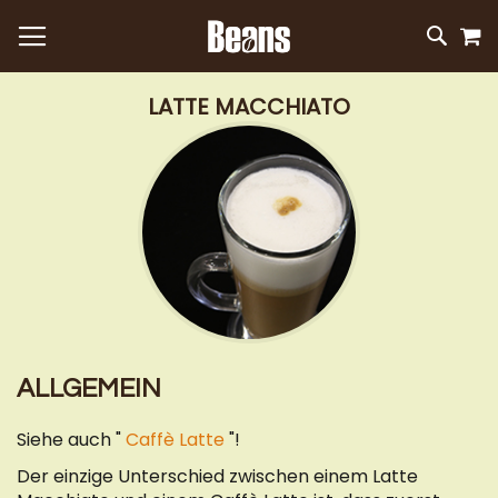
M
DIREKT
SUC
ZUM
INHALT
LATTE MACCHIATO
ALLGEMEIN
Siehe auch "
Caffè Latte
"!
Der einzige Unterschied zwischen einem Latte