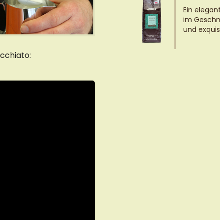
Ein elegan
im Geschm
und exquis
cchiato: