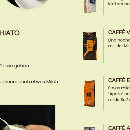
Kaffeecha
HIATO
CAFFÈ 
Eine hocha
mit der Mil
ie Tasse geben
CAFFÈ 
chschaum auch etwas Milch
Etwas mild
"Apollo" p
milde Süße
CAFFÈ 