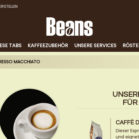
ERSTELLEN
ESE TABS
KAFFEEZUBEHÖR
UNSERE SERVICES
RÖSTE
PRESSO MACCHIATO
UNSER
FÜR
CAFFÈ 
Dieser Esp
und eignet 