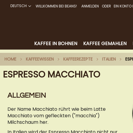
DEUTSCH
WILLKOMMEN BEI BEANS!
ANMELDEN
EIN KONTO 
DIREKT
ZUM
INHALT
KAFFEE IN BOHNEN
KAFFEE GEMAHLEN
HOME
KAFFEEWISSEN
KAFFEEREZEPTE
ITALIEN
ES
ESPRESSO MACCHIATO
ALLGEMEIN
Der Name Macchiato rührt wie beim Latte
Macchiato vom gefleckten ("macchia")
Milchschaum her.
In Italien wird der Espresso Macchiato nicht nur