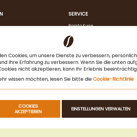
N
SERVICE
Barista Kurse
Kaffeeberatung
Verkostung
Steuerfreier Kauf für EU Unternehmen
en Cookies, um unsere Dienste zu verbessern, persönli
Angebot für Gastronomie & Büro
nd Ihre Erfahrung zu verbessern. Wenn Sie die unten auf
ookies nicht akzeptieren, kann Ihr Erlebnis beeinträchti
Newsletteranmeldung
hr wissen möchten, lesen Sie bitte die
Cookie-Richtlinie
COOKIES
EINSTELLUNGEN VERWALTEN
AKZEPTIEREN
© 2025 Beans Kaffeehandel OG. Alle Rechte vorbehalten.