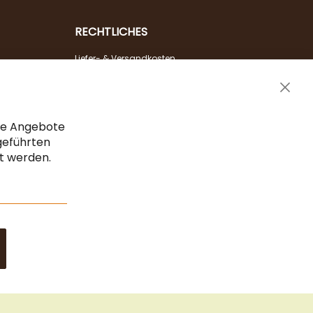
RECHTLICHES
Liefer- & Versandkosten
Zahlungsarten
Clos
AGB & Widerrufsrecht
Cook
Vertrag widerrufen
Bar
che Angebote
Impressum
geführten
gt werden.
Datenschutz & Sicherheit
Sitemap