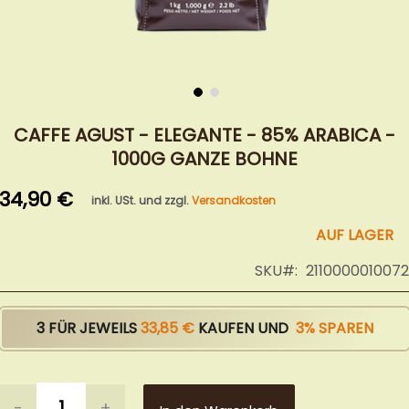
Zum
Anfang
CAFFE AGUST - ELEGANTE - 85% ARABICA -
der
1000G GANZE BOHNE
Bildergalerie
springen
34,90 €
inkl. USt. und zzgl.
Versandkosten
AUF LAGER
SKU
2110000010072
3 FÜR JEWEILS
33,85 €
KAUFEN UND
3
% SPAREN
-
+