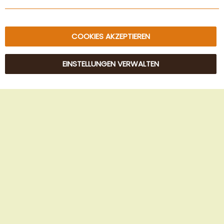
Sitemap
COOKIES AKZEPTIEREN
EINSTELLUNGEN VERWALTEN
© 2025 Beans Kaffeehandel OG. Alle Rechte vorbehalten.