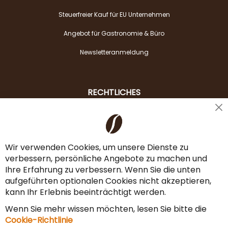
Steuerfreier Kauf für EU Unternehmen
Angebot für Gastronomie & Büro
Newsletteranmeldung
RECHTLICHES
Cl
Liefer- & Versandkosten
Co
Ba
Zahlungsarten
Wir verwenden Cookies, um unsere Dienste zu
verbessern, persönliche Angebote zu machen und
AGB & Widerrufsrecht
Ihre Erfahrung zu verbessern. Wenn Sie die unten
Vertrag widerrufen
aufgeführten optionalen Cookies nicht akzeptieren,
kann Ihr Erlebnis beeinträchtigt werden.
Impressum
Wenn Sie mehr wissen möchten, lesen Sie bitte die
Datenschutz & Sicherheit
Cookie-Richtlinie