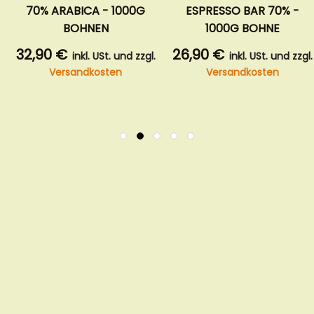
ABICA - 1000G
ESPRESSO BAR 70% -
CREM
BOHNEN
1000G BOHNE
ARABICA 
26,90 €
30,90 €
inkl. USt. und zzgl.
inkl. USt. und zzgl.
sandkosten
Versandkosten
Ver