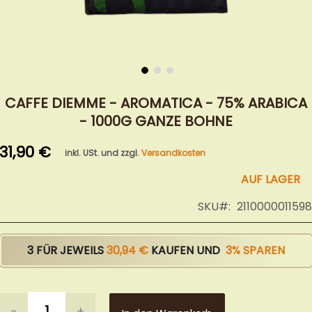
Zum
Anfang
CAFFE DIEMME - AROMATICA - 75% ARABICA
der
- 1000G GANZE BOHNE
Bildergalerie
springen
31,90 €
inkl. USt. und zzgl.
Versandkosten
AUF LAGER
SKU
2110000011598
3 FÜR JEWEILS
30,94 €
KAUFEN UND
3
% SPAREN
-
+