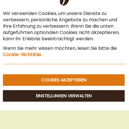
Co
Ba
Zahlungsarten
Wir verwenden Cookies, um unsere Dienste zu
verbessern, persönliche Angebote zu machen und
AGB & Widerrufsrecht
Ihre Erfahrung zu verbessern. Wenn Sie die unten
Vertrag widerrufen
aufgeführten optionalen Cookies nicht akzeptieren,
kann Ihr Erlebnis beeinträchtigt werden.
Impressum
Wenn Sie mehr wissen möchten, lesen Sie bitte die
Datenschutz & Sicherheit
Cookie-Richtlinie
Sitemap
COOKIES AKZEPTIEREN
EINSTELLUNGEN VERWALTEN
© 2025 Beans Kaffeehandel OG. Alle Rechte vorbehalten.