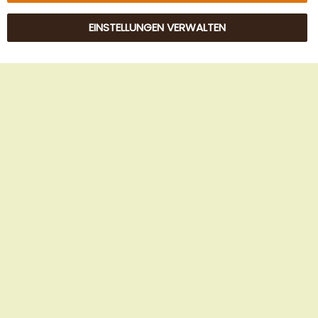
EINSTELLUNGEN VERWALTEN
© 2025 Beans Kaffeehandel OG. Alle Rechte vorbehalten.