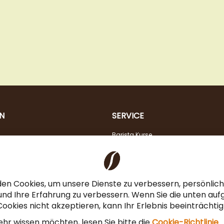
N
SERVICE
Barista Kurse
Kaffeeberatung
Verkostung
Steuerfreier Kauf für EU Unternehmen
en Cookies, um unsere Dienste zu verbessern, persönli
Angebot für Gastronomie & Büro
nd Ihre Erfahrung zu verbessern. Wenn Sie die unten auf
ookies nicht akzeptieren, kann Ihr Erlebnis beeinträchti
Newsletteranmeldung
hr wissen möchten, lesen Sie bitte die
Cookie-Richtlinie