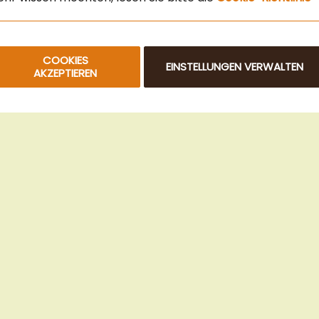
COOKIES
EINSTELLUNGEN VERWALTEN
AKZEPTIEREN
© 2025 Beans Kaffeehandel OG. Alle Rechte vorbehalten.