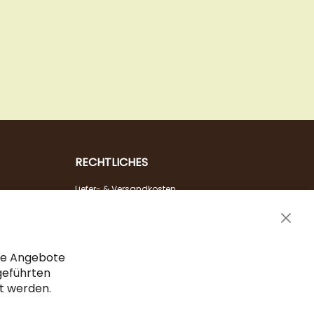
RECHTLICHES
Liefer- & Versandkosten
Zahlungsarten
Clos
AGB & Widerrufsrecht
Cook
Vertrag widerrufen
Bar
che Angebote
Impressum
geführten
gt werden.
Datenschutz & Sicherheit
Sitemap