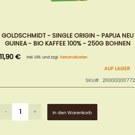
Zum
Anfang
GOLDSCHMIDT - SINGLE ORIGIN - PAPUA NEU
der
GUINEA - BIO KAFFEE 100% - 250G BOHNEN
Bildergalerie
springen
11,90 €
inkl. USt. und zzgl.
Versandkosten
AUF LAGER
SKU
2110000011772
-
+
In den Warenkorb