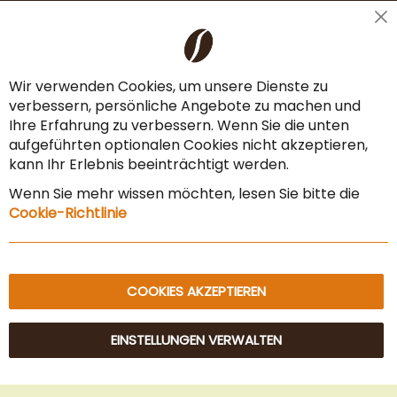
Cl
Liefer- & Versandkosten
Co
Ba
Zahlungsarten
Wir verwenden Cookies, um unsere Dienste zu
verbessern, persönliche Angebote zu machen und
AGB & Widerrufsrecht
Ihre Erfahrung zu verbessern. Wenn Sie die unten
Vertrag widerrufen
aufgeführten optionalen Cookies nicht akzeptieren,
kann Ihr Erlebnis beeinträchtigt werden.
Impressum
Wenn Sie mehr wissen möchten, lesen Sie bitte die
Datenschutz & Sicherheit
Cookie-Richtlinie
Sitemap
COOKIES AKZEPTIEREN
EINSTELLUNGEN VERWALTEN
© 2025 Beans Kaffeehandel OG. Alle Rechte vorbehalten.