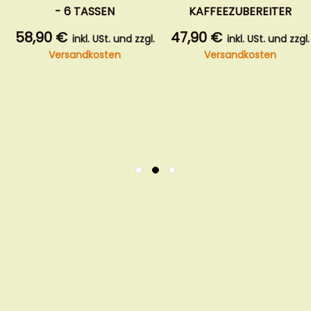
KAFFEEZUBEREITER
WALDKAFFEE ZE
250G BOHNE
47,90 €
und zzgl.
inkl. USt. und zzgl.
9,90 €
n
Versandkosten
inkl. USt. u
Versandkoste