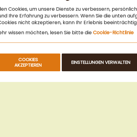
Steuerfreier Kauf für EU Unternehmen
en Cookies, um unsere Dienste zu verbessern, persönli
Angebot für Gastronomie & Büro
nd Ihre Erfahrung zu verbessern. Wenn Sie die unten auf
ookies nicht akzeptieren, kann Ihr Erlebnis beeinträchti
Newsletteranmeldung
hr wissen möchten, lesen Sie bitte die
Cookie-Richtlinie
COOKIES
EINSTELLUNGEN VERWALTEN
AKZEPTIEREN
© 2025 Beans Kaffeehandel OG. Alle Rechte vorbehalten.