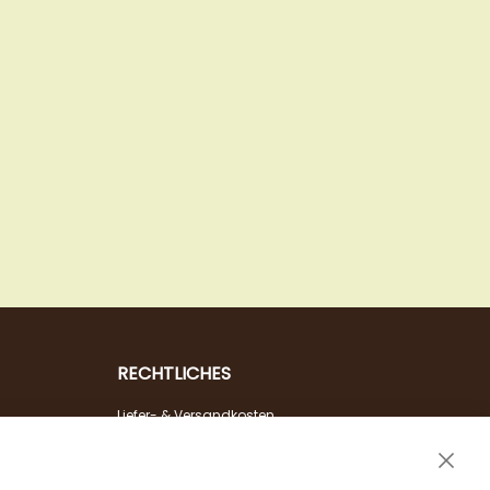
RECHTLICHES
Liefer- & Versandkosten
Zahlungsarten
Clos
AGB & Widerrufsrecht