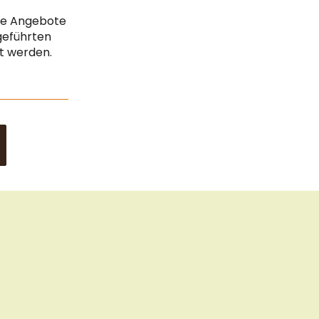
Cook
Vertrag widerrufen
Bar
che Angebote
Impressum
geführten
gt werden.
Datenschutz & Sicherheit
Sitemap