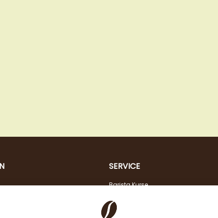
N
SERVICE
Barista Kurse
Kaffeeberatung
Verkostung