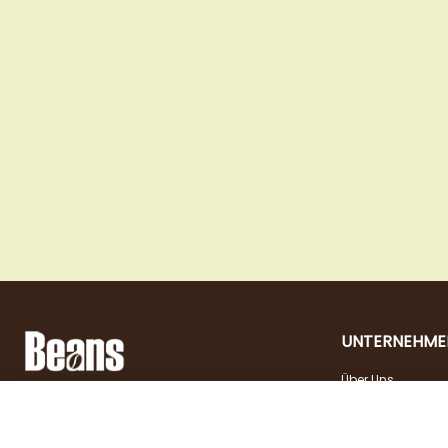
UNTERNEHME
Über Uns
Landstraßer Hauptstraße 81, 1030 Wien
Kontakt
Öffnungszeiten
+43 1 710 54 29
Jobs
Dienstag - Freitag |
shop@beans.at