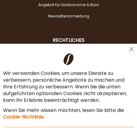
Angebot für Gastronomie & Büro
Newsletteranmeldung
RECHTLICHES
Cl
Liefer- & Versandkosten
Co
Ba
Zahlungsarten
Wir verwenden Cookies, um unsere Dienste zu
verbessern, persönliche Angebote zu machen und
AGB & Widerrufsrecht
Ihre Erfahrung zu verbessern. Wenn Sie die unten
Vertrag widerrufen
aufgeführten optionalen Cookies nicht akzeptieren,
kann Ihr Erlebnis beeinträchtigt werden.
Impressum
Wenn Sie mehr wissen möchten, lesen Sie bitte die
Datenschutz & Sicherheit
Cookie-Richtlinie
Sitemap