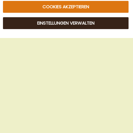
COOKIES AKZEPTIEREN
EINSTELLUNGEN VERWALTEN
© 2025 Beans Kaffeehandel OG. Alle Rechte vorbehalten.