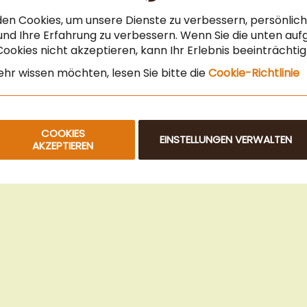
Steuerfreier Kauf für EU Unternehmen
en Cookies, um unsere Dienste zu verbessern, persönli
Angebot für Gastronomie & Büro
nd Ihre Erfahrung zu verbessern. Wenn Sie die unten auf
ookies nicht akzeptieren, kann Ihr Erlebnis beeinträchti
Newsletteranmeldung
hr wissen möchten, lesen Sie bitte die
Cookie-Richtlinie
COOKIES
EINSTELLUNGEN VERWALTEN
AKZEPTIEREN
© 2025 Beans Kaffeehandel OG. Alle Rechte vorbehalten.