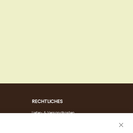
RECHTLICHES
Liefer- & Versandkosten
Zahlungsarten
Clos
AGB & Widerrufsrecht