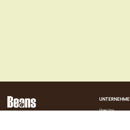
UNTERNEHME
Über Uns
Landstraßer Hauptstraße 81, 1030 Wien
Kontakt
Öffnungszeiten
+43 1 710 54 29
Jobs
Dienstag - Freitag |
shop@beans.at