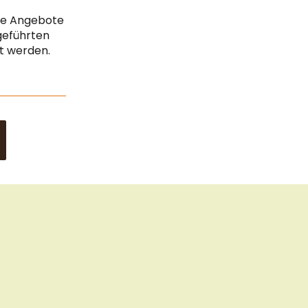
Cook
Vertrag widerrufen
Bar
che Angebote
Impressum
geführten
gt werden.
Datenschutz & Sicherheit
Sitemap