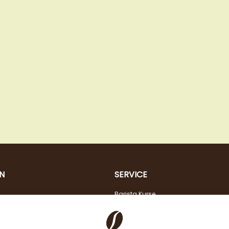
N
SERVICE
Barista Kurse
Kaffeeberatung
Verkostung