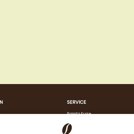
N
SERVICE
Barista Kurse
Kaffeeberatung
Verkostung