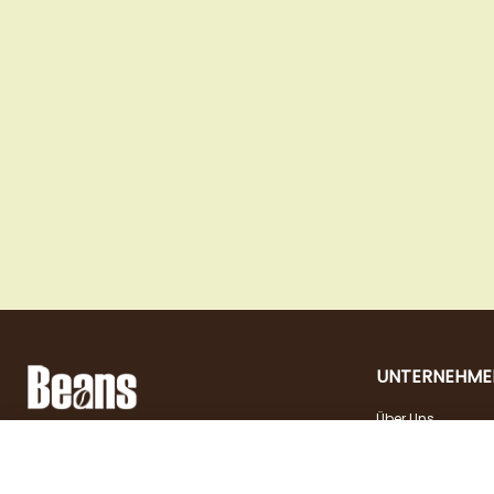
UNTERNEHME
Über Uns
Landstraßer Hauptstraße 81, 1030 Wien
Kontakt
Öffnungszeiten
+43 1 710 54 29
Jobs
Dienstag - Freitag |
shop@beans.at