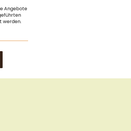
Cook
Vertrag widerrufen
Bar
che Angebote
Impressum
geführten
gt werden.
Datenschutz & Sicherheit
Sitemap