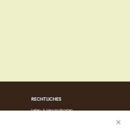
RECHTLICHES
Liefer- & Versandkosten
Zahlungsarten
Clos
AGB & Widerrufsrecht