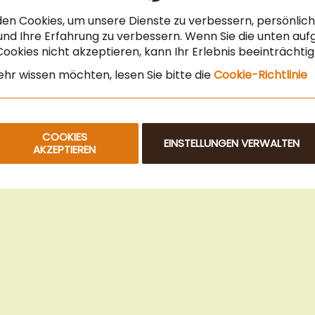
Steuerfreier Kauf für EU Unternehmen
en Cookies, um unsere Dienste zu verbessern, persönli
Angebot für Gastronomie & Büro
nd Ihre Erfahrung zu verbessern. Wenn Sie die unten auf
ookies nicht akzeptieren, kann Ihr Erlebnis beeinträchti
Newsletteranmeldung
hr wissen möchten, lesen Sie bitte die
Cookie-Richtlinie
COOKIES
EINSTELLUNGEN VERWALTEN
AKZEPTIEREN
© 2025 Beans Kaffeehandel OG. Alle Rechte vorbehalten.