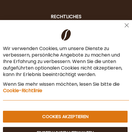
RECHTLICHES
Cl
Liefer- & Versandkosten
Co
Ba
Zahlungsarten
Wir verwenden Cookies, um unsere Dienste zu
verbessern, persönliche Angebote zu machen und
AGB & Widerrufsrecht
Ihre Erfahrung zu verbessern. Wenn Sie die unten
Vertrag widerrufen
aufgeführten optionalen Cookies nicht akzeptieren,
kann Ihr Erlebnis beeinträchtigt werden.
Impressum
Wenn Sie mehr wissen möchten, lesen Sie bitte die
Datenschutz & Sicherheit
Cookie-Richtlinie
Sitemap
COOKIES AKZEPTIEREN