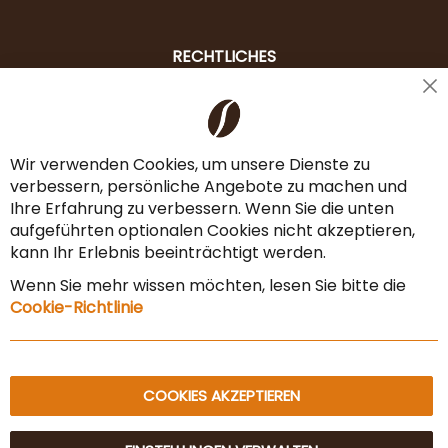
RECHTLICHES
Cl
Liefer- & Versandkosten
Co
Ba
Zahlungsarten
Wir verwenden Cookies, um unsere Dienste zu
verbessern, persönliche Angebote zu machen und
AGB & Widerrufsrecht
Ihre Erfahrung zu verbessern. Wenn Sie die unten
Vertrag widerrufen
aufgeführten optionalen Cookies nicht akzeptieren,
kann Ihr Erlebnis beeinträchtigt werden.
Impressum
Wenn Sie mehr wissen möchten, lesen Sie bitte die
Datenschutz & Sicherheit
Cookie-Richtlinie
Sitemap
COOKIES AKZEPTIEREN