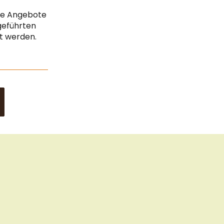
Cook
Vertrag widerrufen
Bar
che Angebote
Impressum
geführten
gt werden.
Datenschutz & Sicherheit
Sitemap