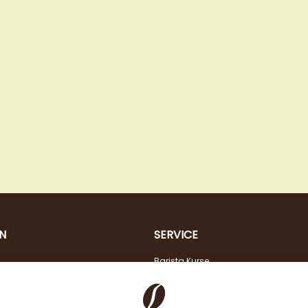
N
SERVICE
Barista Kurse
Kaffeeberatung
Verkostung