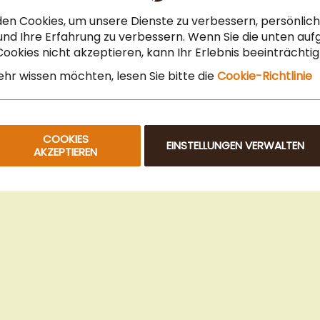
Steuerfreier Kauf für EU Unternehmen
en Cookies, um unsere Dienste zu verbessern, persönli
Angebot für Gastronomie & Büro
nd Ihre Erfahrung zu verbessern. Wenn Sie die unten auf
ookies nicht akzeptieren, kann Ihr Erlebnis beeinträchti
Newsletteranmeldung
hr wissen möchten, lesen Sie bitte die
Cookie-Richtlinie
COOKIES
EINSTELLUNGEN VERWALTEN
AKZEPTIEREN
© 2025 Beans Kaffeehandel OG. Alle Rechte vorbehalten.