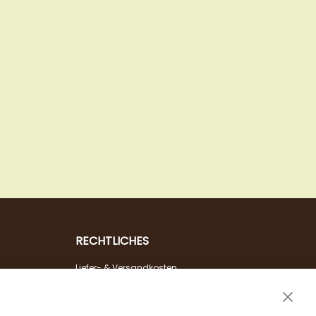
RECHTLICHES
Liefer- & Versandkosten
Zahlungsarten
Clos
AGB & Widerrufsrecht