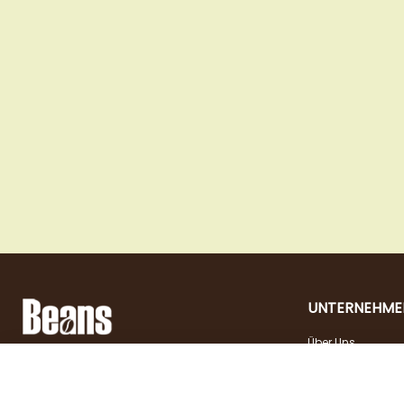
UNTERNEHME
Über Uns
Landstraßer Hauptstraße 81, 1030 Wien
Kontakt
Öffnungszeiten
+43 1 710 54 29
Jobs
Dienstag - Freitag |
shop@beans.at