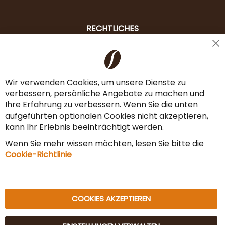
RECHTLICHES
Cl
Liefer- & Versandkosten
Co
Ba
Zahlungsarten
Wir verwenden Cookies, um unsere Dienste zu
verbessern, persönliche Angebote zu machen und
AGB & Widerrufsrecht
Ihre Erfahrung zu verbessern. Wenn Sie die unten
Vertrag widerrufen
aufgeführten optionalen Cookies nicht akzeptieren,
kann Ihr Erlebnis beeinträchtigt werden.
Impressum
Wenn Sie mehr wissen möchten, lesen Sie bitte die
Datenschutz & Sicherheit
Cookie-Richtlinie
Sitemap
COOKIES AKZEPTIEREN