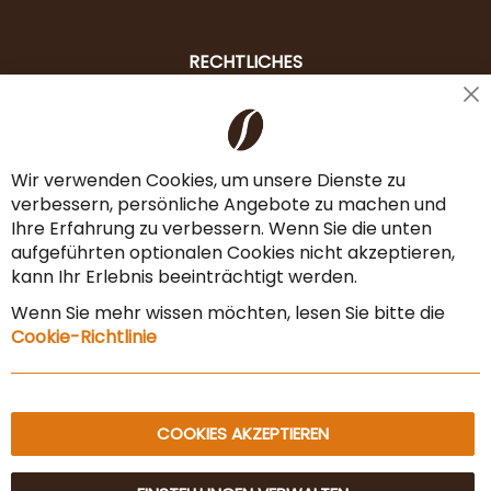
RECHTLICHES
Cl
Liefer- & Versandkosten
Co
Ba
Zahlungsarten
Wir verwenden Cookies, um unsere Dienste zu
verbessern, persönliche Angebote zu machen und
AGB & Widerrufsrecht
Ihre Erfahrung zu verbessern. Wenn Sie die unten
Vertrag widerrufen
aufgeführten optionalen Cookies nicht akzeptieren,
kann Ihr Erlebnis beeinträchtigt werden.
Impressum
Wenn Sie mehr wissen möchten, lesen Sie bitte die
Datenschutz & Sicherheit
Cookie-Richtlinie
Sitemap
COOKIES AKZEPTIEREN