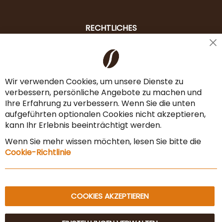
RECHTLICHES
Cl
Liefer- & Versandkosten
Co
Ba
Zahlungsarten
Wir verwenden Cookies, um unsere Dienste zu
verbessern, persönliche Angebote zu machen und
AGB & Widerrufsrecht
Ihre Erfahrung zu verbessern. Wenn Sie die unten
Vertrag widerrufen
aufgeführten optionalen Cookies nicht akzeptieren,
kann Ihr Erlebnis beeinträchtigt werden.
Impressum
Wenn Sie mehr wissen möchten, lesen Sie bitte die
Datenschutz & Sicherheit
Cookie-Richtlinie
Sitemap
COOKIES AKZEPTIEREN