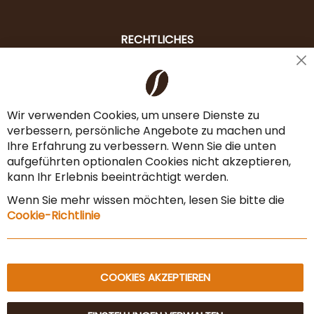
RECHTLICHES
Cl
Liefer- & Versandkosten
Co
Ba
Zahlungsarten
Wir verwenden Cookies, um unsere Dienste zu
verbessern, persönliche Angebote zu machen und
AGB & Widerrufsrecht
Ihre Erfahrung zu verbessern. Wenn Sie die unten
Vertrag widerrufen
aufgeführten optionalen Cookies nicht akzeptieren,
kann Ihr Erlebnis beeinträchtigt werden.
Impressum
Wenn Sie mehr wissen möchten, lesen Sie bitte die
Datenschutz & Sicherheit
Cookie-Richtlinie
Sitemap
COOKIES AKZEPTIEREN