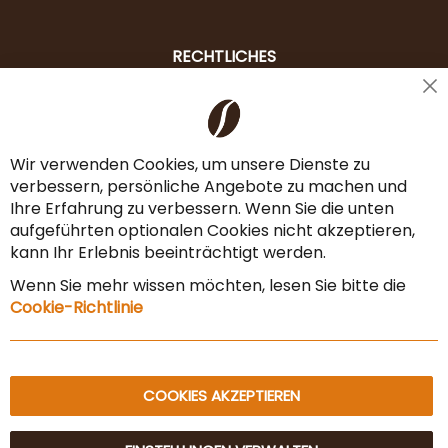
RECHTLICHES
Cl
Liefer- & Versandkosten
Co
Ba
Zahlungsarten
Wir verwenden Cookies, um unsere Dienste zu
verbessern, persönliche Angebote zu machen und
AGB & Widerrufsrecht
Ihre Erfahrung zu verbessern. Wenn Sie die unten
Vertrag widerrufen
aufgeführten optionalen Cookies nicht akzeptieren,
kann Ihr Erlebnis beeinträchtigt werden.
Impressum
Wenn Sie mehr wissen möchten, lesen Sie bitte die
Datenschutz & Sicherheit
Cookie-Richtlinie
Sitemap
COOKIES AKZEPTIEREN