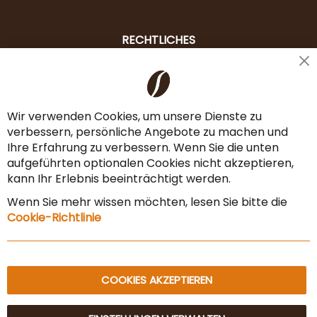
RECHTLICHES
Cl
Liefer- & Versandkosten
Co
Ba
Zahlungsarten
Wir verwenden Cookies, um unsere Dienste zu
verbessern, persönliche Angebote zu machen und
AGB & Widerrufsrecht
Ihre Erfahrung zu verbessern. Wenn Sie die unten
Vertrag widerrufen
aufgeführten optionalen Cookies nicht akzeptieren,
kann Ihr Erlebnis beeinträchtigt werden.
Impressum
Wenn Sie mehr wissen möchten, lesen Sie bitte die
Datenschutz & Sicherheit
Cookie-Richtlinie
Sitemap
COOKIES AKZEPTIEREN