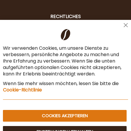
RECHTLICHES
Cl
Liefer- & Versandkosten
Co
Ba
Zahlungsarten
Wir verwenden Cookies, um unsere Dienste zu
verbessern, persönliche Angebote zu machen und
AGB & Widerrufsrecht
Ihre Erfahrung zu verbessern. Wenn Sie die unten
Vertrag widerrufen
aufgeführten optionalen Cookies nicht akzeptieren,
kann Ihr Erlebnis beeinträchtigt werden.
Impressum
Wenn Sie mehr wissen möchten, lesen Sie bitte die
Datenschutz & Sicherheit
Cookie-Richtlinie
Sitemap
COOKIES AKZEPTIEREN