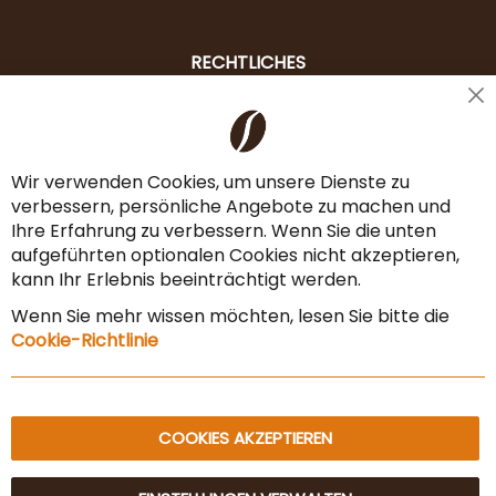
RECHTLICHES
Cl
Liefer- & Versandkosten
Co
Ba
Zahlungsarten
Wir verwenden Cookies, um unsere Dienste zu
verbessern, persönliche Angebote zu machen und
AGB & Widerrufsrecht
Ihre Erfahrung zu verbessern. Wenn Sie die unten
Vertrag widerrufen
aufgeführten optionalen Cookies nicht akzeptieren,
kann Ihr Erlebnis beeinträchtigt werden.
Impressum
Wenn Sie mehr wissen möchten, lesen Sie bitte die
Datenschutz & Sicherheit
Cookie-Richtlinie
Sitemap
COOKIES AKZEPTIEREN