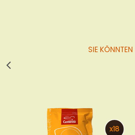
den
Warenkorb
SIE KÖNNTEN
x18