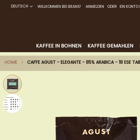
DEUTSCH
WILLKOMMEN BEI BEANS!
ANMELDEN
EIN KONTO 
DIREKT
ZUM
INHALT
KAFFEE IN BOHNEN
KAFFEE GEMAHLEN
HOME
CAFFE AGUST - ELEGANTE - 85% ARABICA - 18 ESE TA
Zum
Ende
der
Bildergalerie
springen