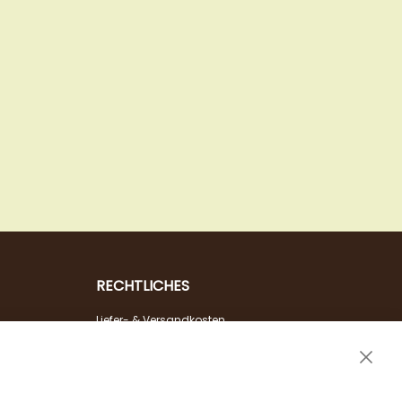
RECHTLICHES
Liefer- & Versandkosten
Zahlungsarten
Clos
AGB & Widerrufsrecht
Cook
Vertrag widerrufen