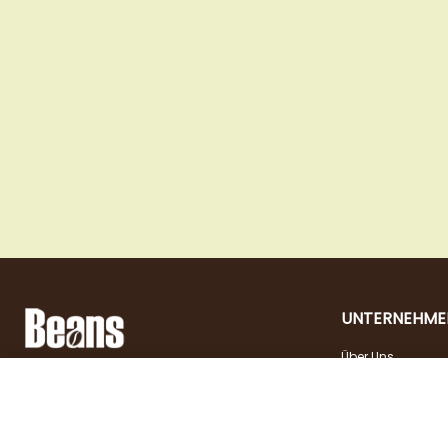
UNTERNEHME
Über Uns
Landstraßer Hauptstraße 81, 1030 Wien
Kontakt
Öffnungszeiten
+43 1 710 54 29
Jobs
Dienstag - Freitag |
shop@beans.at
10:00 - 18:00
Presse
Samstag | 10:00 - 13:00