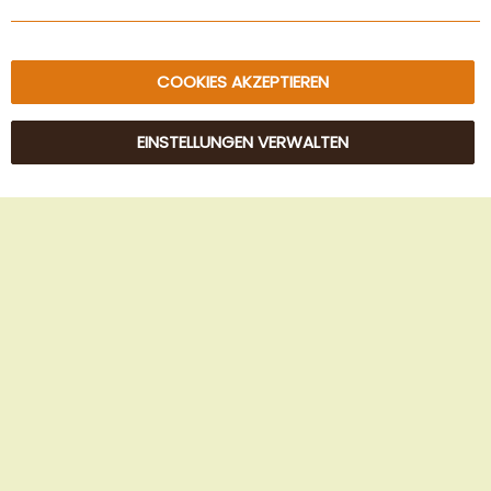
Sitemap
COOKIES AKZEPTIEREN
EINSTELLUNGEN VERWALTEN
© 2025 Beans Kaffeehandel OG. Alle Rechte vorbehalten.