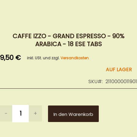
Zum
Anfang
CAFFE IZZO - GRAND ESPRESSO - 90%
der
ARABICA - 18 ESE TABS
Bildergalerie
springen
9,50 €
inkl. USt. und zzgl.
Versandkosten
AUF LAGER
SKU
2110000011901
-
+
In den Warenkorb