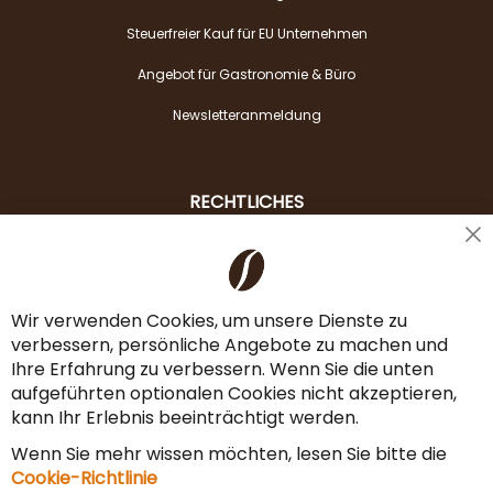
Steuerfreier Kauf für EU Unternehmen
Angebot für Gastronomie & Büro
Newsletteranmeldung
RECHTLICHES
Cl
Liefer- & Versandkosten
Co
Ba
Zahlungsarten
Wir verwenden Cookies, um unsere Dienste zu
verbessern, persönliche Angebote zu machen und
AGB & Widerrufsrecht
Ihre Erfahrung zu verbessern. Wenn Sie die unten
Vertrag widerrufen
aufgeführten optionalen Cookies nicht akzeptieren,
kann Ihr Erlebnis beeinträchtigt werden.
Impressum
Wenn Sie mehr wissen möchten, lesen Sie bitte die
Datenschutz & Sicherheit
Cookie-Richtlinie