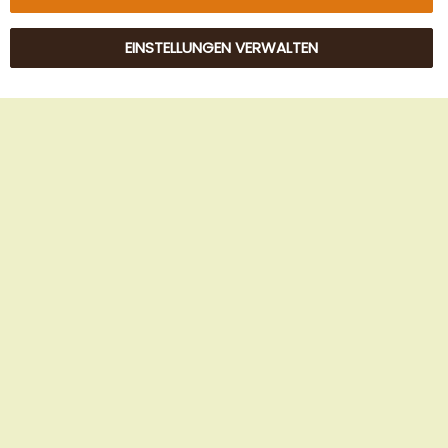
EINSTELLUNGEN VERWALTEN
© 2025 Beans Kaffeehandel OG. Alle Rechte vorbehalten.