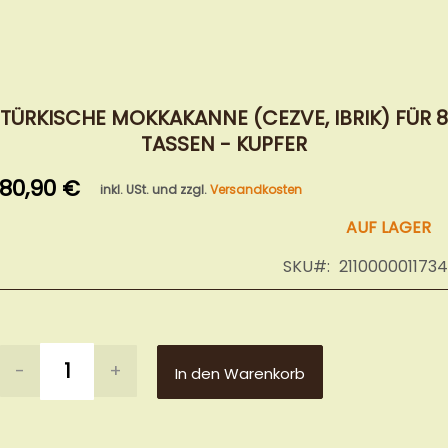
Zum
Anfang
TÜRKISCHE MOKKAKANNE (CEZVE, IBRIK) FÜR 8
der
TASSEN - KUPFER
Bildergalerie
springen
80,90 €
inkl. USt. und zzgl.
Versandkosten
AUF LAGER
SKU
2110000011734
-
+
In den Warenkorb