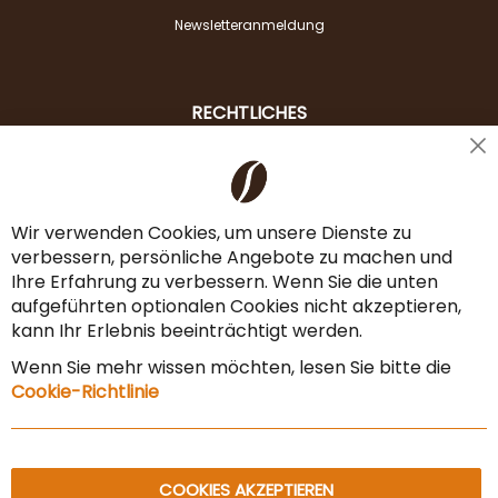
Newsletteranmeldung
RECHTLICHES
Cl
Liefer- & Versandkosten
Co
Ba
Zahlungsarten
Wir verwenden Cookies, um unsere Dienste zu
verbessern, persönliche Angebote zu machen und
AGB & Widerrufsrecht
Ihre Erfahrung zu verbessern. Wenn Sie die unten
Vertrag widerrufen
aufgeführten optionalen Cookies nicht akzeptieren,
kann Ihr Erlebnis beeinträchtigt werden.
Impressum
Wenn Sie mehr wissen möchten, lesen Sie bitte die
Datenschutz & Sicherheit
Cookie-Richtlinie
Sitemap
COOKIES AKZEPTIEREN