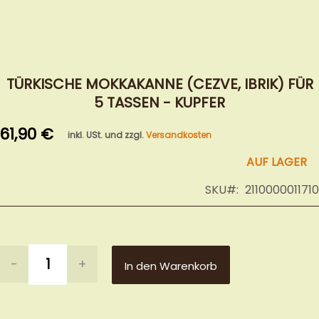
Zum
Anfang
TÜRKISCHE MOKKAKANNE (CEZVE, IBRIK) FÜR
der
5 TASSEN - KUPFER
Bildergalerie
springen
61,90 €
inkl. USt. und zzgl.
Versandkosten
AUF LAGER
SKU
2110000011710
-
+
In den Warenkorb