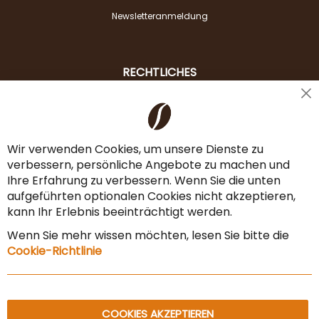
Newsletteranmeldung
RECHTLICHES
Cl
Liefer- & Versandkosten
Co
Ba
Zahlungsarten
Wir verwenden Cookies, um unsere Dienste zu
verbessern, persönliche Angebote zu machen und
AGB & Widerrufsrecht
Ihre Erfahrung zu verbessern. Wenn Sie die unten
Vertrag widerrufen
aufgeführten optionalen Cookies nicht akzeptieren,
kann Ihr Erlebnis beeinträchtigt werden.
Impressum
Wenn Sie mehr wissen möchten, lesen Sie bitte die
Datenschutz & Sicherheit
Cookie-Richtlinie
Sitemap
COOKIES AKZEPTIEREN