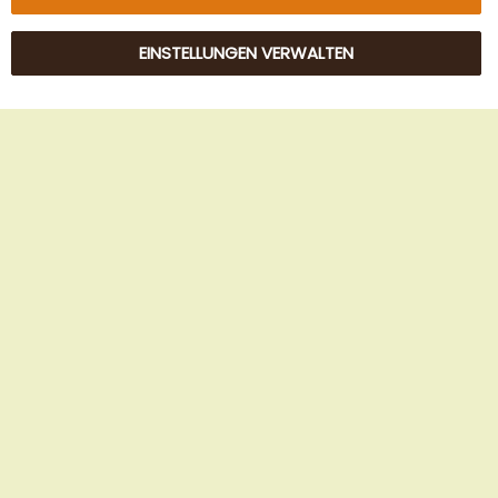
EINSTELLUNGEN VERWALTEN
© 2025 Beans Kaffeehandel OG. Alle Rechte vorbehalten.