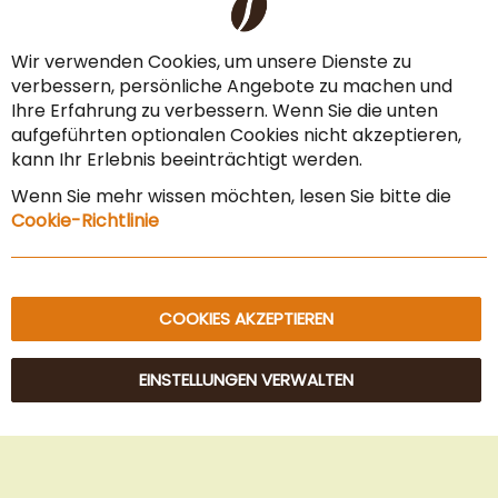
Liefer- & Versandkosten
Co
Ba
Zahlungsarten
Wir verwenden Cookies, um unsere Dienste zu
verbessern, persönliche Angebote zu machen und
AGB & Widerrufsrecht
Ihre Erfahrung zu verbessern. Wenn Sie die unten
Vertrag widerrufen
aufgeführten optionalen Cookies nicht akzeptieren,
kann Ihr Erlebnis beeinträchtigt werden.
Impressum
Wenn Sie mehr wissen möchten, lesen Sie bitte die
Datenschutz & Sicherheit
Cookie-Richtlinie
Sitemap
COOKIES AKZEPTIEREN
EINSTELLUNGEN VERWALTEN
© 2025 Beans Kaffeehandel OG. Alle Rechte vorbehalten.