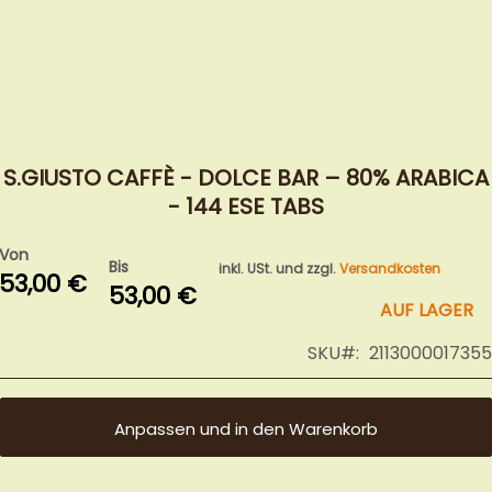
Zum
Anfang
der
Bildergalerie
S.GIUSTO CAFFÈ - DOLCE BAR – 80% ARABICA
springen
- 144 ESE TABS
Von
Bis
inkl. USt. und zzgl.
Versandkosten
53,00 €
53,00 €
AUF LAGER
SKU
2113000017355
Anpassen und in den Warenkorb