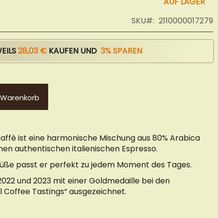
AUF LAGER
SKU
2110000017279
WEILS
28,03 €
KAUFEN UND
3
% SPAREN
 Warenkorb
Caffè ist eine harmonische Mischung aus 80% Arabica
inen authentischen italienischen Espresso.
 Süße passt er perfekt zu jedem Moment des Tages.
2022 und 2023 mit einer Goldmedaille bei den
 Coffee Tastings“ ausgezeichnet.