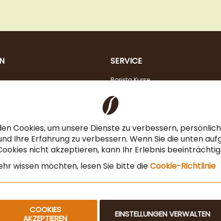
N
SERVICE
Barista Kurse
Kaffeeberatung
Verkostung
Steuerfreier Kauf für EU Unternehmen
en Cookies, um unsere Dienste zu verbessern, persönli
Angebot für Gastronomie & Büro
nd Ihre Erfahrung zu verbessern. Wenn Sie die unten auf
ookies nicht akzeptieren, kann Ihr Erlebnis beeinträchti
Newsletteranmeldung
hr wissen möchten, lesen Sie bitte die
Cookie-Richtlinie
COOKIES
EINSTELLUNGEN VERWALTEN
AKZEPTIEREN