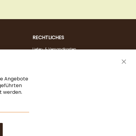
RECHTLICHES
Liefer- & Versandkosten
Zahlungsarten
Clos
AGB & Widerrufsrecht
Cook
Vertrag widerrufen
Bar
che Angebote
Impressum
geführten
gt werden.
Datenschutz & Sicherheit
Sitemap