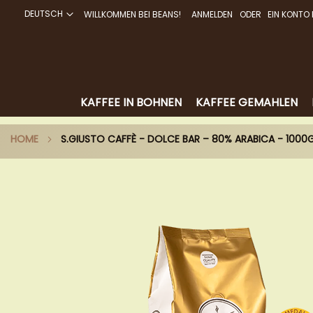
DEUTSCH
WILLKOMMEN BEI BEANS!
ANMELDEN
EIN KONTO 
DIREKT
ZUM
INHALT
KAFFEE IN BOHNEN
KAFFEE GEMAHLEN
HOME
S.GIUSTO CAFFÈ - DOLCE BAR – 80% ARABICA - 100
Zum
Ende
der
Bildergalerie
springen