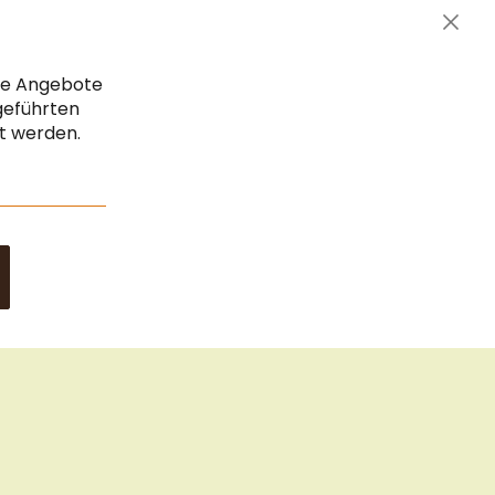
Zahlungsarten
Clos
AGB & Widerrufsrecht
Cook
Vertrag widerrufen
Bar
che Angebote
Impressum
geführten
gt werden.
Datenschutz & Sicherheit
Sitemap