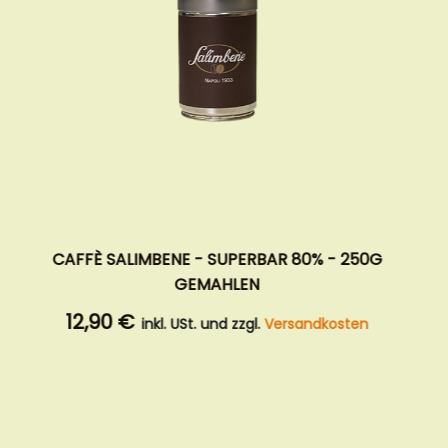
AFFÈ SALIMBENE - SUPERBAR 80% - 250G
GEMAHLEN
12,90 €
2
inkl. USt. und zzgl.
Versandkosten