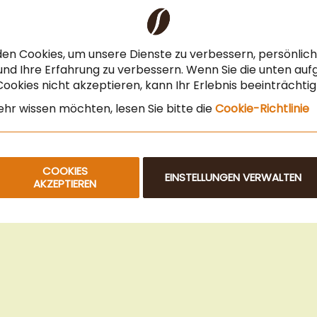
Kaffeeberatung
Verkostung
Steuerfreier Kauf für EU Unternehmen
en Cookies, um unsere Dienste zu verbessern, persönli
Angebot für Gastronomie & Büro
nd Ihre Erfahrung zu verbessern. Wenn Sie die unten auf
ookies nicht akzeptieren, kann Ihr Erlebnis beeinträchti
Newsletteranmeldung
hr wissen möchten, lesen Sie bitte die
Cookie-Richtlinie
COOKIES
EINSTELLUNGEN VERWALTEN
AKZEPTIEREN
© 2025 Beans Kaffeehandel OG. Alle Rechte vorbehalten.