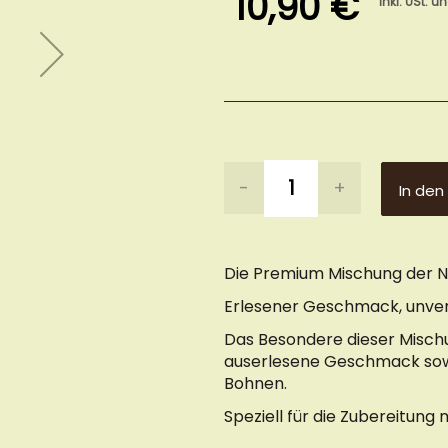
10,90 €
inkl. USt. u
-
+
In den
Die Premium Mischung der N
Erlesener Geschmack, unver
Das Besondere dieser Mischu
auserlesene Geschmack sowi
Bohnen.
Speziell für die Zubereitung