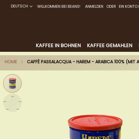
DEUTSCH
WILLKOMMEN BEI BEANS!
ANMELDEN
EIN KONTO 
DIREKT
ZUM
INHALT
KAFFEE IN BOHNEN
KAFFEE GEMAHLEN
HOME
CAFFÈ PASSALACQUA - HAREM - ARABICA 100% (MIT
Zum
Ende
der
Bildergalerie
springen