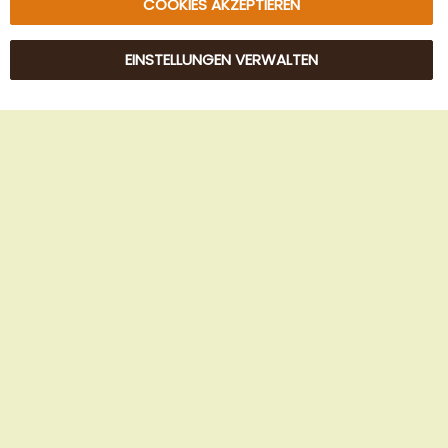
COOKIES AKZEPTIEREN
EINSTELLUNGEN VERWALTEN
© 2025 Beans Kaffeehandel OG. Alle Rechte vorbehalten.