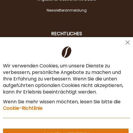
Newsletteranmeldung
RECHTLICHES
Cl
Liefer- & Versandkosten
Co
Ba
Zahlungsarten
Wir verwenden Cookies, um unsere Dienste zu
verbessern, persönliche Angebote zu machen und
AGB & Widerrufsrecht
Ihre Erfahrung zu verbessern. Wenn Sie die unten
Vertrag widerrufen
aufgeführten optionalen Cookies nicht akzeptieren,
kann Ihr Erlebnis beeinträchtigt werden.
Impressum
Wenn Sie mehr wissen möchten, lesen Sie bitte die
Datenschutz & Sicherheit
Cookie-Richtlinie
Sitemap