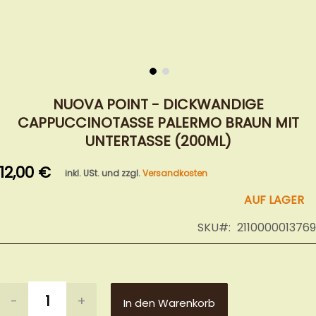
Zum
Anfang
NUOVA POINT - DICKWANDIGE
der
CAPPUCCINOTASSE PALERMO BRAUN MIT
Bildergalerie
UNTERTASSE (200ML)
springen
12,00 €
inkl. USt. und zzgl.
Versandkosten
AUF LAGER
SKU
2110000013769
-
+
In den Warenkorb