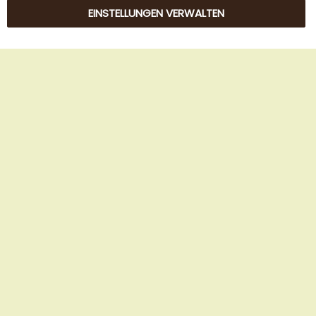
EINSTELLUNGEN VERWALTEN
© 2025 Beans Kaffeehandel OG. Alle Rechte vorbehalten.