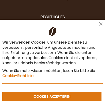
RECHTLICHES
Cl
Liefer- & Versandkosten
Co
Ba
Zahlungsarten
Wir verwenden Cookies, um unsere Dienste zu
verbessern, persönliche Angebote zu machen und
AGB & Widerrufsrecht
Ihre Erfahrung zu verbessern. Wenn Sie die unten
Vertrag widerrufen
aufgeführten optionalen Cookies nicht akzeptieren,
kann Ihr Erlebnis beeinträchtigt werden.
Impressum
Wenn Sie mehr wissen möchten, lesen Sie bitte die
Datenschutz & Sicherheit
Cookie-Richtlinie
Sitemap
COOKIES AKZEPTIEREN