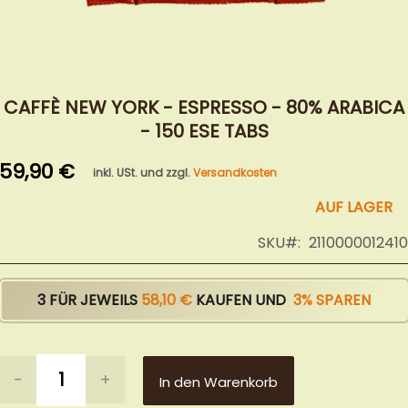
Zum
Anfang
CAFFÈ NEW YORK - ESPRESSO - 80% ARABICA
der
- 150 ESE TABS
Bildergalerie
springen
59,90 €
inkl. USt. und zzgl.
Versandkosten
AUF LAGER
SKU
2110000012410
3 FÜR JEWEILS
58,10 €
KAUFEN UND
3
% SPAREN
-
+
In den Warenkorb