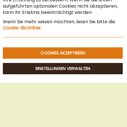
Vertrag widerrufen
aufgeführten optionalen Cookies nicht akzeptieren,
kann Ihr Erlebnis beeinträchtigt werden.
Impressum
Wenn Sie mehr wissen möchten, lesen Sie bitte die
Datenschutz & Sicherheit
Cookie-Richtlinie
Sitemap
COOKIES AKZEPTIEREN
EINSTELLUNGEN VERWALTEN
© 2025 Beans Kaffeehandel OG. Alle Rechte vorbehalten.