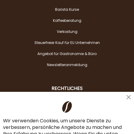
Barista Kurse
Kaffeeberatung
Verkostung
Steuerfreier Kauf für EU Unternehmen
Angebot für Gastronomie & Büro
Newsletteranmeldung
RECHTLICHES
Cl
Liefer- & Versandkosten
Co
Ba
Zahlungsarten
Wir verwenden Cookies, um unsere Dienste zu
verbessern, persönliche Angebote zu machen und
AGB & Widerrufsrecht
Ihre Erfahrung zu verbessern. Wenn Sie die unten