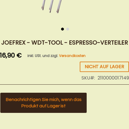
Zum
Anfang
JOEFREX - WDT-TOOL - ESPRESSO-VERTEILER
der
16,90 €
Bildergalerie
inkl. USt. und zzgl.
Versandkosten
springen
NICHT AUF LAGER
SKU
2110000017149
Benachrichtigen Sie mich, wenn das
Produkt auf Lager ist