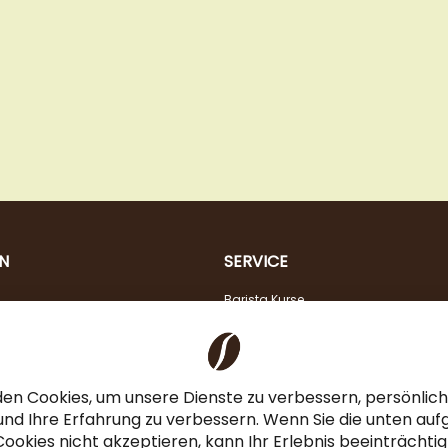
N
SERVICE
Barista Kurse
Kaffeeberatung
Verkostung
Steuerfreier Kauf für EU Unternehmen
en Cookies, um unsere Dienste zu verbessern, persönli
Angebot für Gastronomie & Büro
nd Ihre Erfahrung zu verbessern. Wenn Sie die unten auf
ookies nicht akzeptieren, kann Ihr Erlebnis beeinträchti
Newsletteranmeldung