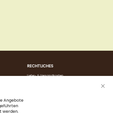
RECHTLICHES
Liefer- & Versandkosten
Zahlungsarten
Clos
AGB & Widerrufsrecht
Cook
Vertrag widerrufen
Bar
che Angebote
Impressum
geführten
gt werden.
Datenschutz & Sicherheit