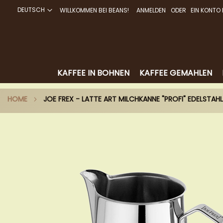
DEUTSCH
WILLKOMMEN BEI BEANS!
ANMELDEN
EIN KONTO 
DIREKT
ZUM
INHALT
KAFFEE IN BOHNEN
KAFFEE GEMAHLEN
HOME
JOE FREX - LATTE ART MILCHKANNE "PROFI" EDELSTAH
Zum
Ende
der
Bildergalerie
springen