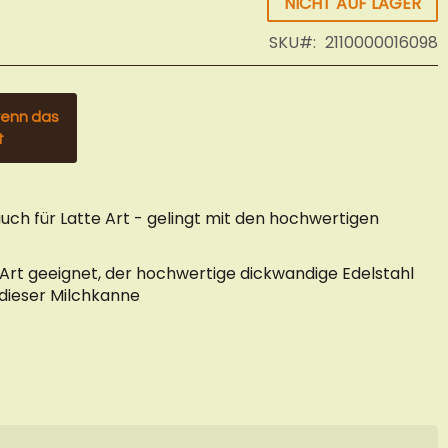
NICHT AUF LAGER
SKU
2110000016098
wenn das
t
ch für Latte Art - gelingt mit den hochwertigen
te Art geeignet, der hochwertige dickwandige Edelstahl
 dieser Milchkanne