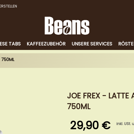
ERSTELLEN
ESE TABS
KAFFEEZUBEHÖR
UNSERE SERVICES
RÖSTE
L 750ML
JOE FREX - LATTE
750ML
29,90 €
inkl. USt.