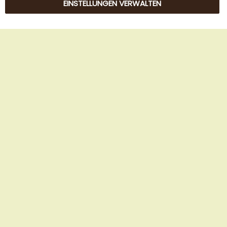
EINSTELLUNGEN VERWALTEN
© 2025 Beans Kaffeehandel OG. Alle Rechte vorbehalten.