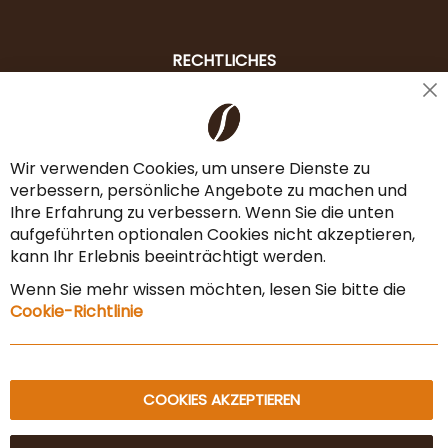
RECHTLICHES
Cl
Liefer- & Versandkosten
Co
Ba
Zahlungsarten
Wir verwenden Cookies, um unsere Dienste zu
verbessern, persönliche Angebote zu machen und
AGB & Widerrufsrecht
Ihre Erfahrung zu verbessern. Wenn Sie die unten
Vertrag widerrufen
aufgeführten optionalen Cookies nicht akzeptieren,
kann Ihr Erlebnis beeinträchtigt werden.
Impressum
Wenn Sie mehr wissen möchten, lesen Sie bitte die
Datenschutz & Sicherheit
Cookie-Richtlinie
Sitemap
COOKIES AKZEPTIEREN