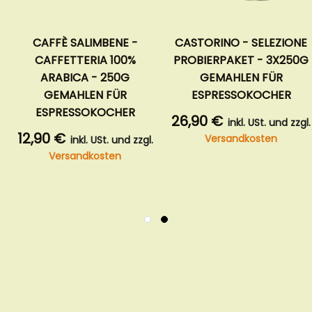
 SALIMBENE -
CASTORINO - SELEZIONE
VARESIN
TTERIA 100%
PROBIERPAKET - 3X250G
95% AR
ICA - 250G
GEMAHLEN FÜR
GEM
AHLEN FÜR
ESPRESSOKOCHER
ESPR
ESSOKOCHER
26,90 €
8,90 €
inkl. USt. und zzgl.
Versandkosten
Ver
inkl. USt. und zzgl.
sandkosten