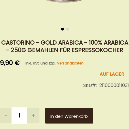
Zum
Anfang
CASTORINO - GOLD ARABICA - 100% ARABICA
der
- 250G GEMAHLEN FÜR ESPRESSOKOCHER
Bildergalerie
springen
9,90 €
inkl. USt. und zzgl.
Versandkosten
AUF LAGER
SKU
2110000011031
-
+
In den Warenkorb