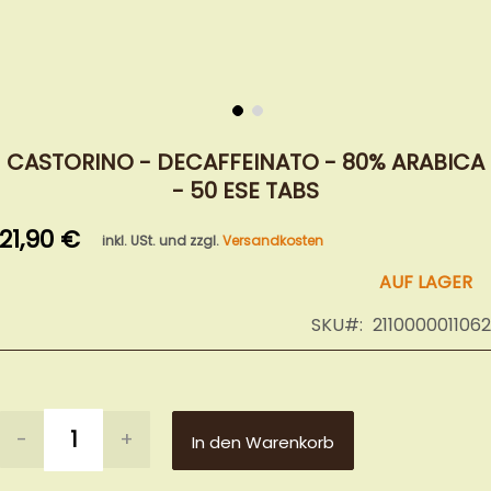
Zum
Anfang
CASTORINO - DECAFFEINATO - 80% ARABICA
der
- 50 ESE TABS
Bildergalerie
springen
21,90 €
inkl. USt. und zzgl.
Versandkosten
AUF LAGER
SKU
2110000011062
-
+
In den Warenkorb