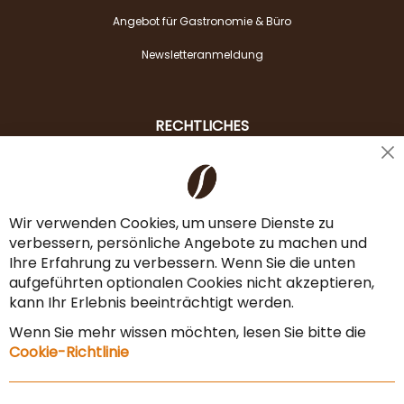
Angebot für Gastronomie & Büro
Newsletteranmeldung
RECHTLICHES
Cl
Liefer- & Versandkosten
Co
Ba
Zahlungsarten
Wir verwenden Cookies, um unsere Dienste zu
verbessern, persönliche Angebote zu machen und
AGB & Widerrufsrecht
Ihre Erfahrung zu verbessern. Wenn Sie die unten
Vertrag widerrufen
aufgeführten optionalen Cookies nicht akzeptieren,
kann Ihr Erlebnis beeinträchtigt werden.
Impressum
Wenn Sie mehr wissen möchten, lesen Sie bitte die
Datenschutz & Sicherheit
Cookie-Richtlinie
Sitemap