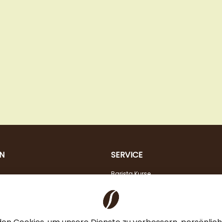
N
SERVICE
Barista Kurse
Kaffeeberatung
Verkostung
Steuerfreier Kauf für EU Unternehmen