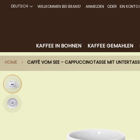
DEUTSCH
WILLKOMMEN BEI BEANS!
ANMELDEN
EIN KONTO 
DIREKT
ZUM
INHALT
KAFFEE IN BOHNEN
KAFFEE GEMAHLEN
HOME
CAFFÈ VOM SEE - CAPPUCCINOTASSE MIT UNTERTASS
Zum
Ende
der
Bildergalerie
springen