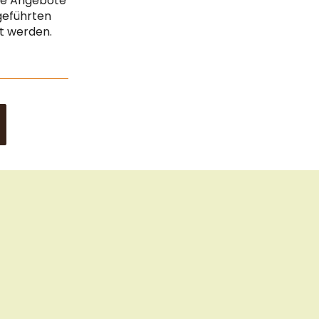
che Angebote
Impressum
geführten
gt werden.
Datenschutz & Sicherheit
Sitemap