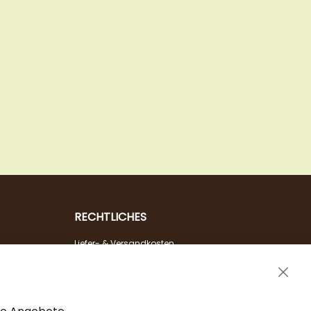
RECHTLICHES
Liefer- & Versandkosten
Zahlungsarten
Clos
AGB & Widerrufsrecht
Cook
Vertrag widerrufen
Bar