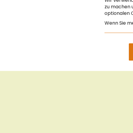
Wir verwend
Site in english
zu machen u
optionalen C
Seite auf Deutsch
Wenn Sie me