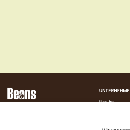
UNTERNEHME
Über Uns
Landstraßer Hauptstraße 81, 1030 Wien
Kontakt
Öffnungszeiten
+43 1 710 54 29
Jobs
Dienstag - Freitag |
shop@beans.at
10:00 - 18:00
Presse
Samstag | 10:00 - 13:00