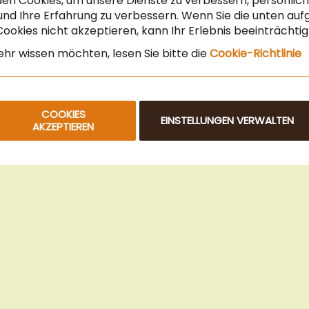
en Cookies, um unsere Dienste zu verbessern, persönli
Angebot für Gastronomie & Büro
nd Ihre Erfahrung zu verbessern. Wenn Sie die unten auf
ookies nicht akzeptieren, kann Ihr Erlebnis beeinträchti
Newsletteranmeldung
hr wissen möchten, lesen Sie bitte die
Cookie-Richtlinie
COOKIES
EINSTELLUNGEN VERWALTEN
AKZEPTIEREN
© 2025 Beans Kaffeehandel OG. Alle Rechte vorbehalten.