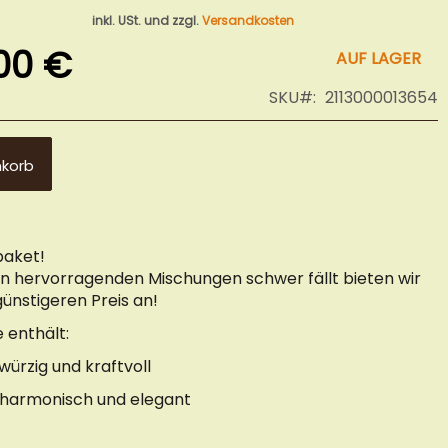
inkl. USt. und zzgl.
Versandkosten
00 €
AUF LAGER
SKU
2113000013654
nkorb
paket!
en hervorragenden Mischungen schwer fällt bieten wir
ünstigeren Preis an!
 enthält:
 würzig und kraftvoll
 harmonisch und elegant