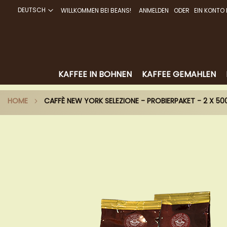
DEUTSCH
WILLKOMMEN BEI BEANS!
ANMELDEN
EIN KONTO 
DIREKT
ZUM
INHALT
KAFFEE IN BOHNEN
KAFFEE GEMAHLEN
HOME
CAFFÈ NEW YORK SELEZIONE - PROBIERPAKET - 2 X 5
Zum
Ende
der
Bildergalerie
springen