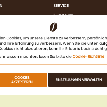
N
SERVICE
Barista Kurse
Kaffeeberatung
Verkostung
Steuerfreier Kauf für EU Unternehmen
en Cookies, um unsere Dienste zu verbessern, persönli
Angebot für Gastronomie & Büro
nd Ihre Erfahrung zu verbessern. Wenn Sie die unten auf
ookies nicht akzeptieren, kann Ihr Erlebnis beeinträchti
Newsletteranmeldung
hr wissen möchten, lesen Sie bitte die
Cookie-Richtlinie
COOKIES
EINSTELLUNGEN VERWALTEN
AKZEPTIEREN
© 2025 Beans Kaffeehandel OG. Alle Rechte vorbehalten.