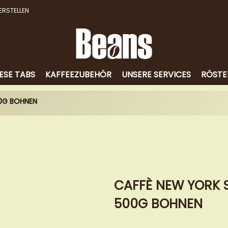
ERSTELLEN
ESE TABS
KAFFEEZUBEHÖR
UNSERE SERVICES
RÖSTE
00G BOHNEN
CAFFÈ NEW YORK S
500G BOHNEN