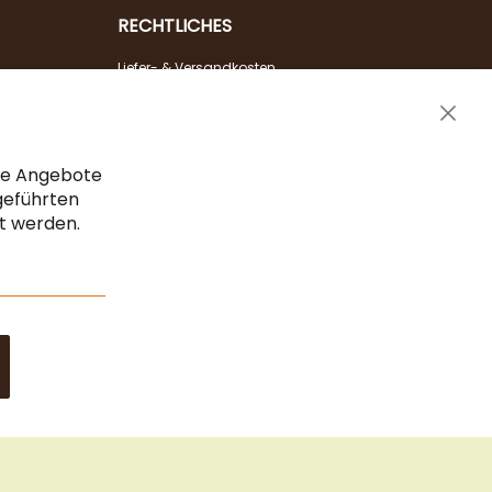
RECHTLICHES
Liefer- & Versandkosten
Zahlungsarten
Clos
AGB & Widerrufsrecht
Cook
Vertrag widerrufen
Bar
che Angebote
Impressum
geführten
gt werden.
Datenschutz & Sicherheit
Sitemap