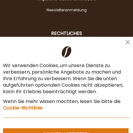
Newsletteranmeldung
RECHTLICHES
Cl
Liefer- & Versandkosten
Co
Ba
Zahlungsarten
Wir verwenden Cookies, um unsere Dienste zu
verbessern, persönliche Angebote zu machen und
AGB & Widerrufsrecht
Ihre Erfahrung zu verbessern. Wenn Sie die unten
Vertrag widerrufen
aufgeführten optionalen Cookies nicht akzeptieren,
kann Ihr Erlebnis beeinträchtigt werden.
Impressum
Wenn Sie mehr wissen möchten, lesen Sie bitte die
Datenschutz & Sicherheit
Cookie-Richtlinie
Sitemap