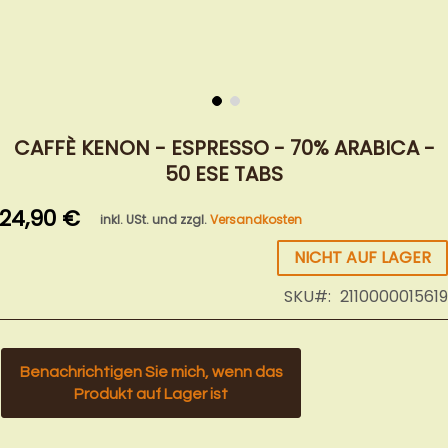
Zum
Anfang
CAFFÈ KENON - ESPRESSO - 70% ARABICA -
der
50 ESE TABS
Bildergalerie
springen
24,90 €
inkl. USt. und zzgl.
Versandkosten
NICHT AUF LAGER
SKU
2110000015619
Benachrichtigen Sie mich, wenn das
Produkt auf Lager ist