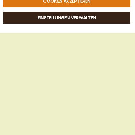
COOKIES AKZEPTIEREN
EINSTELLUNGEN VERWALTEN
© 2025 Beans Kaffeehandel OG. Alle Rechte vorbehalten.