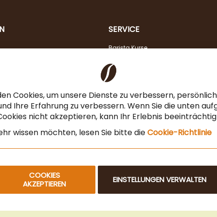
N
SERVICE
Barista Kurse
Kaffeeberatung
Verkostung
Steuerfreier Kauf für EU Unternehmen
en Cookies, um unsere Dienste zu verbessern, persönli
Angebot für Gastronomie & Büro
nd Ihre Erfahrung zu verbessern. Wenn Sie die unten auf
ookies nicht akzeptieren, kann Ihr Erlebnis beeinträchti
Newsletteranmeldung
hr wissen möchten, lesen Sie bitte die
Cookie-Richtlinie
COOKIES
EINSTELLUNGEN VERWALTEN
AKZEPTIEREN
© 2025 Beans Kaffeehandel OG. Alle Rechte vorbehalten.