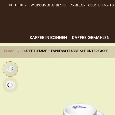
DEUTSCH
WILLKOMMEN BEI BEANS!
ANMELDEN
EIN KONTO 
DIREKT
ZUM
INHALT
KAFFEE IN BOHNEN
KAFFEE GEMAHLEN
HOME
CAFFE DIEMME - ESPRESSOTASSE MIT UNTERTASSE
Zum
Ende
der
Bildergalerie
springen