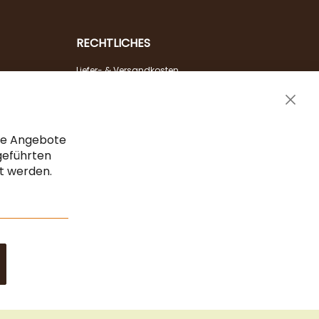
RECHTLICHES
Liefer- & Versandkosten
Zahlungsarten
Clos
AGB & Widerrufsrecht
Cook
Vertrag widerrufen
Bar
che Angebote
Impressum
geführten
gt werden.
Datenschutz & Sicherheit
Sitemap