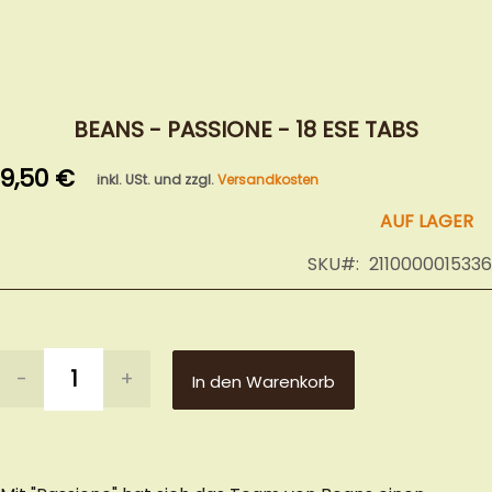
Zum
Anfang
BEANS - PASSIONE - 18 ESE TABS
der
9,50 €
Bildergalerie
inkl. USt. und zzgl.
Versandkosten
springen
AUF LAGER
SKU
2110000015336
-
+
In den Warenkorb