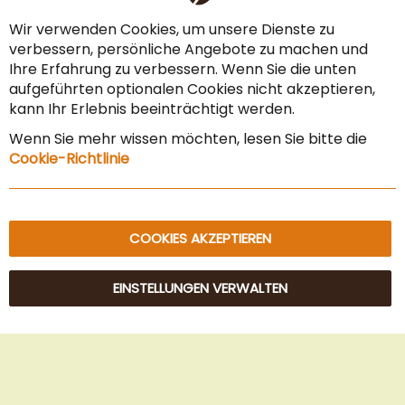
Ba
Zahlungsarten
Wir verwenden Cookies, um unsere Dienste zu
verbessern, persönliche Angebote zu machen und
AGB & Widerrufsrecht
Ihre Erfahrung zu verbessern. Wenn Sie die unten
Vertrag widerrufen
aufgeführten optionalen Cookies nicht akzeptieren,
kann Ihr Erlebnis beeinträchtigt werden.
Impressum
Wenn Sie mehr wissen möchten, lesen Sie bitte die
Datenschutz & Sicherheit
Cookie-Richtlinie
Sitemap
COOKIES AKZEPTIEREN
EINSTELLUNGEN VERWALTEN
© 2025 Beans Kaffeehandel OG. Alle Rechte vorbehalten.