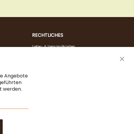
RECHTLICHES
Liefer- & Versandkosten
Zahlungsarten
Clos
AGB & Widerrufsrecht
Cook
Vertrag widerrufen
Bar
che Angebote
Impressum
geführten
gt werden.
Datenschutz & Sicherheit
Sitemap