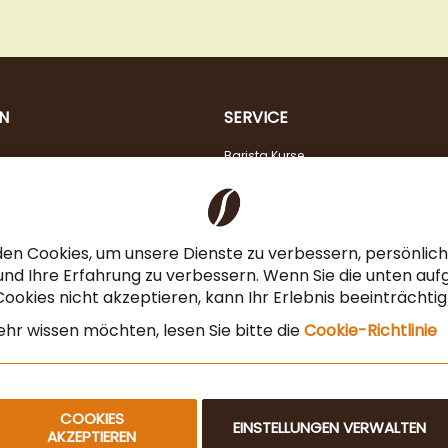
N
SERVICE
Barista Kurse
Kaffeeberatung
Verkostung
Steuerfreier Kauf für EU Unternehmen
en Cookies, um unsere Dienste zu verbessern, persönli
Angebot für Gastronomie & Büro
nd Ihre Erfahrung zu verbessern. Wenn Sie die unten auf
ookies nicht akzeptieren, kann Ihr Erlebnis beeinträchti
Newsletteranmeldung
hr wissen möchten, lesen Sie bitte die
Cookie-Richtlinie
COOKIES
EINSTELLUNGEN VERWALTEN
AKZEPTIEREN