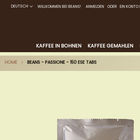
DEUTSCH
WILLKOMMEN BEI BEANS!
ANMELDEN
EIN KONTO 
DIREKT
ZUM
INHALT
KAFFEE IN BOHNEN
KAFFEE GEMAHLEN
HOME
BEANS - PASSIONE - 150 ESE TABS
Zum
Ende
der
Bildergalerie
springen