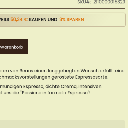
SKU
2110000015329
WEILS
50,34 €
KAUFEN UND
3
% SPAREN
 Warenkorb
 Team von Beans einen langgehegten Wunsch erfüllt: eine
schmacksvorstellungen geröstete Espressosorte.
llmundigen Espresso, dichte Crema, intensiven
 uns die "Passione in formato Espresso"!